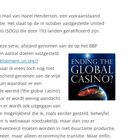
een mail van Hazel Henderson, een vooraanstaand
e. Het slaat op de in october vastgestelde United
 (SDGs) die door 193 landen geratificeerd zijn.
deze serie, afstand genomen van de op het BBP
een
aantal doelen vastgesteld
velopment.un.org/?
naar ik vrees toch nog niet
afscheid genomen van de vrije
gan waardoor er een
e wereld (’the global casino’)
aar er wordt weinig aandacht
en er wordt ook uitgegaan van
 mogelijkheid die ik, zoals eerder gesteld, betwijfel.
en is weliswaar noodzakelijk, maar dan zou er
esinvesteerd moeten worden in niet duurzame productie,
meer, maar alleen economische transitie. Maar enfin,