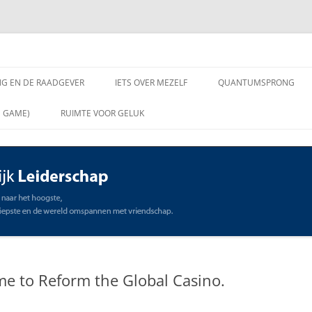
chap
NG EN DE RAADGEVER
IETS OVER MEZELF
QUANTUMSPRONG
 VRAGEN AAN DE
N GAME)
RUIMTE VOOR GELUK
VER
ING EN DE RAADGEVER
SCHAP
OMMUNICATIE
STE
ime to Reform the Global Casino.