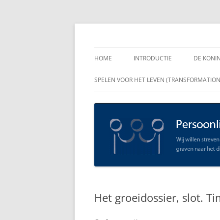
Spring
naar
inhoud
Persoonlijk Leiders
HOME
INTRODUCTIE
DE KONI
ENKELE
SPELEN VOOR HET LEVEN (TRANSFORMATIO
RAADGE
DE KON
LEIDER
OPEN C
SCHAAR
Het groeidossier, slot. T