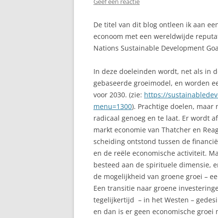
Geef een reactie
De titel van dit blog ontleen ik aan 
econoom met een wereldwijde reputati
Nations Sustainable Development Goals
In deze doeleinden wordt, net als in 
gebaseerde groeimodel, en worden 
voor 2030. (zie:
https://sustainablede
menu=1300
). Prachtige doelen, maar 
radicaal genoeg en te laat. Er wordt 
markt economie van Thatcher en Rea
scheiding ontstond tussen de financiël
en de reële economische activiteit. M
besteed aan de spirituele dimensie, 
de mogelijkheid van groene groei – een
Een transitie naar groene investering
tegelijkertijd – in het Westen – ged
en dan is er geen economische groei 