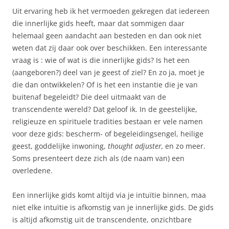
Uit ervaring heb ik het vermoeden gekregen dat iedereen
die innerlijke gids heeft, maar dat sommigen daar
helemaal geen aandacht aan besteden en dan ook niet
weten dat zij daar ook over beschikken. Een interessante
vraag is : wie of wat is die innerlijke gids? Is het een
(aangeboren?) deel van je geest of ziel? En zo ja, moet je
die dan ontwikkelen? Of is het een instantie die je van
buitenaf begeleidt? Die deel uitmaakt van de
transcendente wereld? Dat geloof ik. In de geestelijke,
religieuze en spirituele tradities bestaan er vele namen
voor deze gids: bescherm- of begeleidingsengel, heilige
geest, goddelijke inwoning,
thought adjuster,
en zo meer.
Soms presenteert deze zich als (de naam van) een
overledene.
Een innerlijke gids komt altijd via je intuïtie binnen, maa
niet elke intuïtie is afkomstig van je innerlijke gids. De gids
is altijd afkomstig uit de transcendente, onzichtbare