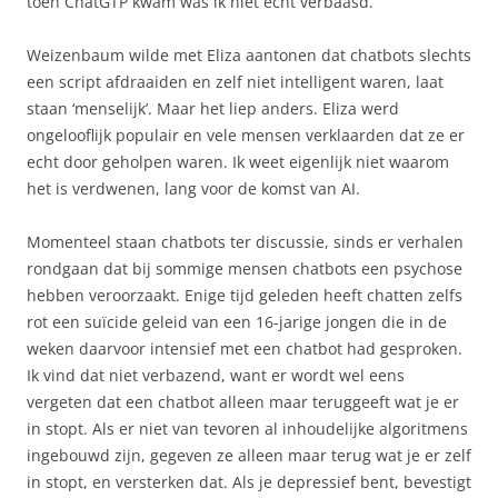
toen ChatGTP kwam was ik niet echt verbaasd.
Weizenbaum wilde met Eliza aantonen dat chatbots slechts
een script afdraaiden en zelf niet intelligent waren, laat
staan ‘menselijk’. Maar het liep anders. Eliza werd
ongelooflijk populair en vele mensen verklaarden dat ze er
echt door geholpen waren. Ik weet eigenlijk niet waarom
het is verdwenen, lang voor de komst van AI.
Momenteel staan chatbots ter discussie, sinds er verhalen
rondgaan dat bij sommige mensen chatbots een psychose
hebben veroorzaakt. Enige tijd geleden heeft chatten zelfs
rot een suïcide geleid van een 16-jarige jongen die in de
weken daarvoor intensief met een chatbot had gesproken.
Ik vind dat niet verbazend, want er wordt wel eens
vergeten dat een chatbot alleen maar teruggeeft wat je er
in stopt. Als er niet van tevoren al inhoudelijke algoritmens
ingebouwd zijn, gegeven ze alleen maar terug wat je er zelf
in stopt, en versterken dat. Als je depressief bent, bevestigt