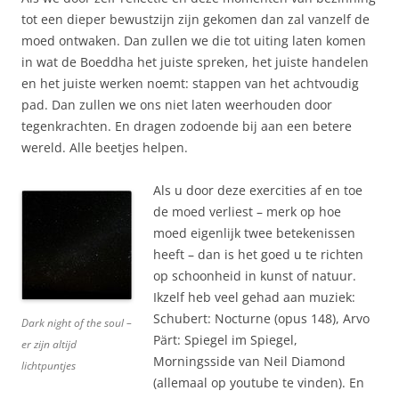
tot een dieper bewustzijn zijn gekomen dan zal vanzelf de
moed ontwaken. Dan zullen we die tot uiting laten komen
in wat de Boeddha het juiste spreken, het juiste handelen
en het juiste werken noemt: stappen van het achtvoudig
pad. Dan zullen we ons niet laten weerhouden door
tegenkrachten. En dragen zodoende bij aan een betere
wereld. Alle beetjes helpen.
Als u door deze exercities af en toe
de moed verliest – merk op hoe
moed eigenlijk twee betekenissen
heeft – dan is het goed u te richten
op schoonheid in kunst of natuur.
Ikzelf heb veel gehad aan muziek:
Schubert: Nocturne (opus 148), Arvo
Dark night of the soul –
Pärt: Spiegel im Spiegel,
er zijn altijd
Morningsside van Neil Diamond
lichtpuntjes
(allemaal op youtube te vinden). En