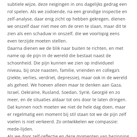
subtiele wijze, deze neigingen in ons dagelijks gedrag een
rol spelen. Als we zodoende, na een grondige inspectie en
zelf-analyse, daar enig zicht op hebben gekregen, dienen
we onszelf daar niet mee om de oren te slaan, maar dit te
zien als een schaduw in onszelf, die we voorlopig eens
even terzijde moeten stellen.
Daarna dienen we de blik naar buiten te richten, en met
name op de pijn in de wereld die bestaat naast de
schoonheid. Die pijn kunnen we zien op individueel
niveau, bij onze naasten, familie, vrienden en collega’s
(ziekte, verlies, verdriet, depressie), maar ook in de wereld
als geheel. We hoeven alleen maar te denken aan Gaza,
Israel, Oekraïne, Rusland, Soedan, Syrië, Georgië en zo
meer, en de situaties aldaar tot ons door te laten dringen.
Dat kunnen noch moeten we niet de hele dag doen, maar
er regelmatig een moment bij stil staan tot we de pijn zelf
voelen is niet verkeerd. Zo ontwikkelen we compassie:
mede-lijden.
Als we door zelf-reflectie en deze momenten van bezinning