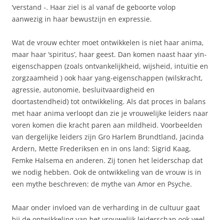
‘verstand -. Haar ziel is al vanaf de geboorte volop
aanwezig in haar bewustzijn en expressie.
Wat de vrouw echter moet ontwikkelen is niet haar anima,
maar haar ‘spiritus’, haar geest. Dan komen naast haar yin-
eigenschappen (zoals ontvankelijkheid, wijsheid, intuïtie en
zorgzaamheid ) ook haar yang-eigenschappen (wilskracht,
agressie, autonomie, besluitvaardigheid en
doortastendheid) tot ontwikkeling. Als dat proces in balans
met haar anima verloopt dan zie je vrouwelijke leiders naar
voren komen die kracht paren aan mildheid. Voorbeelden
van dergelijke leiders zijn Gro Harlem Brundtland, Jacinda
Ardern, Mette Frederiksen en in ons land: Sigrid Kaag,
Femke Halsema en anderen. Zij tonen het leiderschap dat
we nodig hebben. Ook de ontwikkeling van de vrouw is in
een mythe beschreven: de mythe van Amor en Psyche.
Maar onder invloed van de verharding in de cultuur gaat
bij de ontwikkeling van het vrouwelijk leiderschap ook veel