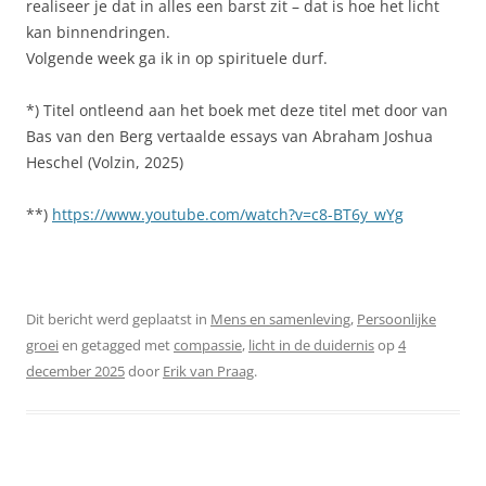
realiseer je dat in alles een barst zit – dat is hoe het licht
kan binnendringen.
Volgende week ga ik in op spirituele durf.
*) Titel ontleend aan het boek met deze titel met door van
Bas van den Berg vertaalde essays van Abraham Joshua
Heschel (Volzin, 2025)
**)
https://www.youtube.com/watch?v=c8-BT6y_wYg
Dit bericht werd geplaatst in
Mens en samenleving
,
Persoonlijke
groei
en getagged met
compassie
,
licht in de duidernis
op
4
december 2025
door
Erik van Praag
.