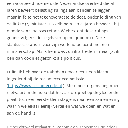
een voorbeeld noemen: de Nederlandse overheid die al
jaren beweert belasting-rulings aan banden te leggen,
maar in feite het tegenovergestelde doet, onder leiding van
de linkse (?) minister Dijsselbloem. En al jaren beweert, bij
monde van staatssecretaris Wiebes, dat deze rulings
geheel volgens de regels verlopen, quod non. Deze
staatssecretaris is voor zijn werk nu beloond met een
ministerschap. Als ik hem was zou ik aftreden – maar ja, ik
ben dan ook niet geschikt als politicus.
Enfin, ik heb over de Rabobank maar eens een klacht
ingediend bij de reclamecodecommissie
(
https://www.reclamecode.nl
). Men moet ergens beginnen
nietwaar? In de hoop dat het, als druppel op de gloeiende
plaat, toch een eerste klein stapje is naar een samenleving
waarin we elkaar eerlijk vertellen wat we doen en wat er
aan de hand is.
Dit bericht werd geplaatst in
Economie
op
9 november 2017
door