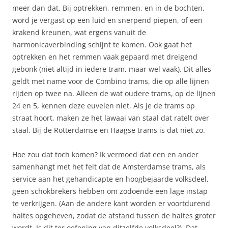
meer dan dat. Bij optrekken, remmen, en in de bochten,
word je vergast op een luid en snerpend piepen, of een
krakend kreunen, wat ergens vanuit de
harmonicaverbinding schijnt te komen. Ook gaat het
optrekken en het remmen vaak gepaard met dreigend
gebonk (niet altijd in iedere tram, maar wel vaak). Dit alles
geldt met name voor de Combino trams, die op alle lijnen
rijden op twee na. Alleen de wat oudere trams, op de lijnen
24 en 5, kennen deze euvelen niet. Als je de trams op
straat hoort, maken ze het lawaai van staal dat ratelt over
staal. Bij de Rotterdamse en Haagse trams is dat niet zo.
Hoe zou dat toch komen? Ik vermoed dat een en ander
samenhangt met het feit dat de Amsterdamse trams, als
service aan het gehandicapte en hoogbejaarde volksdeel,
geen schokbrekers hebben om zodoende een lage instap
te verkrijgen. (Aan de andere kant worden er voortdurend
haltes opgeheven, zodat de afstand tussen de haltes groter
wordt. Is dit ter oefening van ditzelfde volksdeel?). Dat