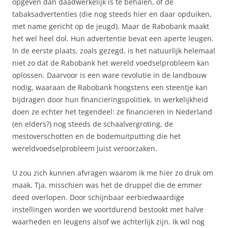
opgeven dan daadwerkelijk is te behalen, of de
tabaksadvertenties (die nog steeds hier en daar opduiken,
met name gericht op de jeugd). Maar de Rabobank maakt
het wel heel dol. Hun advertentie bevat een aperte leugen.
In de eerste plaats, zoals gezegd, is het natuurlijk helemaal
niet zo dat de Rabobank het wereld voedselprobleem kan
oplossen. Daarvoor is een ware revolutie in de landbouw
nodig, waaraan de Rabobank hoogstens een steentje kan
bijdragen door hun financieringspolitiek. In werkelijkheid
doen ze echter het tegendeel: ze financieren in Nederland
(en elders?) nog steeds de schaalvergroting, de
mestoverschotten en de bodemuitputting die het
wereldvoedselprobleem juist veroorzaken.
U zou zich kunnen afvragen waarom ik me hier zo druk om
maak. Tja, misschien was het de druppel die de emmer
deed overlopen. Door schijnbaar eerbiedwaardige
instellingen worden we voortdurend bestookt met halve
waarheden en leugens alsof we achterlijk zijn. Ik wil nog