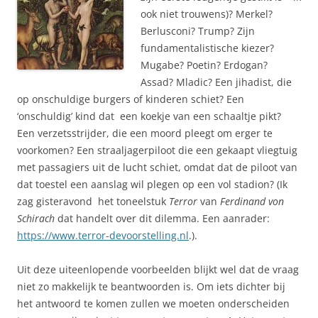
ook niet trouwens)? Merkel?
Berlusconi? Trump? Zijn
fundamentalistische kiezer?
Mugabe? Poetin? Erdogan?
Assad? Mladic? Een jihadist, die
op onschuldige burgers of kinderen schiet? Een
‘onschuldig’ kind dat een koekje van een schaaltje pikt?
Een verzetsstrijder, die een moord pleegt om erger te
voorkomen? Een straaljagerpiloot die een gekaapt vliegtuig
met passagiers uit de lucht schiet, omdat dat de piloot van
dat toestel een aanslag wil plegen op een vol stadion? (Ik
zag gisteravond het toneelstuk
Terror
van
Ferdinand von
Schirach
dat handelt over dit dilemma. Een aanrader:
https://www.terror-devoorstelling.nl
.).
Uit deze uiteenlopende voorbeelden blijkt wel dat de vraag
niet zo makkelijk te beantwoorden is. Om iets dichter bij
het antwoord te komen zullen we moeten onderscheiden