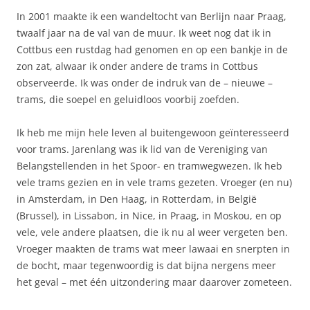
In 2001 maakte ik een wandeltocht van Berlijn naar Praag,
twaalf jaar na de val van de muur. Ik weet nog dat ik in
Cottbus een rustdag had genomen en op een bankje in de
zon zat, alwaar ik onder andere de trams in Cottbus
observeerde. Ik was onder de indruk van de – nieuwe –
trams, die soepel en geluidloos voorbij zoefden.
Ik heb me mijn hele leven al buitengewoon geïnteresseerd
voor trams. Jarenlang was ik lid van de Vereniging van
Belangstellenden in het Spoor- en tramwegwezen. Ik heb
vele trams gezien en in vele trams gezeten. Vroeger (en nu)
in Amsterdam, in Den Haag, in Rotterdam, in België
(Brussel), in Lissabon, in Nice, in Praag, in Moskou, en op
vele, vele andere plaatsen, die ik nu al weer vergeten ben.
Vroeger maakten de trams wat meer lawaai en snerpten in
de bocht, maar tegenwoordig is dat bijna nergens meer
het geval – met één uitzondering maar daarover zometeen.