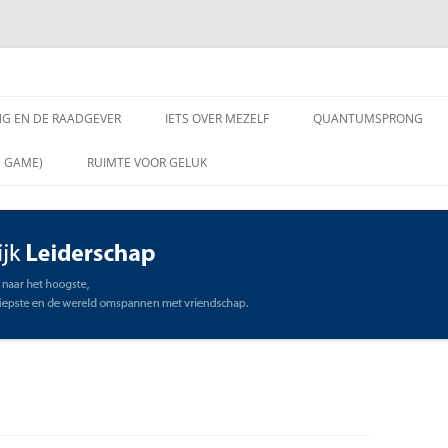
chap
NG EN DE RAADGEVER
IETS OVER MEZELF
QUANTUMSPRONG
 VRAGEN AAN DE
N GAME)
RUIMTE VOOR GELUK
VER
ING EN DE RAADGEVER
SCHAP
OMMUNICATIE
STE