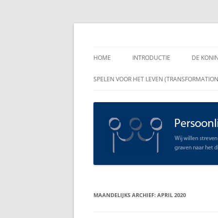
Spring
naar
inhoud
Persoonlijk Leiders
HOME
INTRODUCTIE
DE KONI
ENKELE
SPELEN VOOR HET LEVEN (TRANSFORMATIO
RAADGE
DE KON
LEIDER
OPEN C
SCHAAR
MAANDELIJKS ARCHIEF:
APRIL 2020