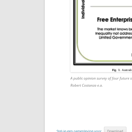
A public opinion survey of four future 
Robert Costanza e.a.
Stel-je-een-samenleving-voor
Download