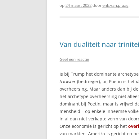
op
24 maart 2022
door
erik.van.praag
.
Van dualiteit naar trinitei
Geef een reactie
Is bij Trump het dominante archetype
trickster
(bedrieger), bij Poetin is het
d
overheersing. Maar anders dan bij d
het archetype overheersing niet allee
dominant bij Poetin, maar is vrijwel d
mensheid – op enkele inheemse volke
in al dan niet verkapte vorm van doo
Onze economie is gericht op het
over
van markten. Amerika is gericht op he