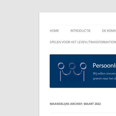
Spring
naar
inhoud
Persoonlijk Leiders
HOME
INTRODUCTIE
DE KONI
ENKELE
SPELEN VOOR HET LEVEN (TRANSFORMATIO
RAADGE
DE KON
LEIDER
OPEN C
SCHAAR
MAANDELIJKS ARCHIEF:
MAART 2022