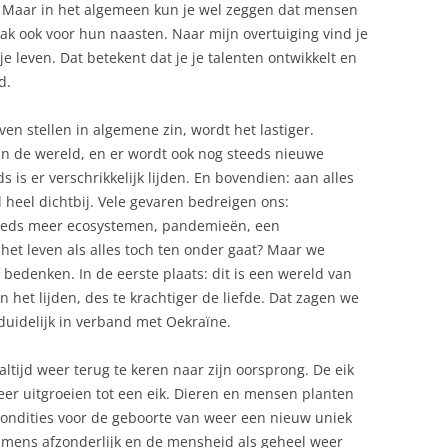
. Maar in het algemeen kun je wel zeggen dat mensen
aak ook voor hun naasten. Naar mijn overtuiging vind je
je leven. Dat betekent dat je je talenten ontwikkelt en
d.
ven stellen in algemene zin, wordt het lastiger.
e in de wereld, en er wordt ook nog steeds nieuwe
is er verschrikkelijk lijden. En bovendien: aan alles
l heel dichtbij. Vele gevaren bedreigen ons:
eeds meer ecosystemen, pandemieën, een
 het leven als alles toch ten onder gaat? Maar we
edenken. In de eerste plaats: dit is een wereld van
n het lijden, des te krachtiger de liefde. Dat zagen we
uidelijk in verband met Oekraïne.
altijd weer terug te keren naar zijn oorsprong. De eik
weer uitgroeien tot een eik. Dieren en mensen planten
ondities voor de geboorte van weer een nieuw uniek
k mens afzonderlijk en de mensheid als geheel weer