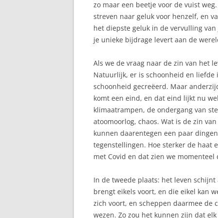
zo maar een beetje voor de vuist weg
streven naar geluk voor henzelf, en v
het diepste geluk in de vervulling van 
je unieke bijdrage levert aan de werel
Als we de vraag naar de zin van het le
Natuurlijk, er is schoonheid en liefd
schoonheid gecreëerd. Maar anderzijds 
komt een eind, en dat eind lijkt nu we
klimaatrampen, de ondergang van st
atoomoorlog, chaos. Wat is de zin van
kunnen daarentegen een paar dingen b
tegenstellingen. Hoe sterker de haat e
met Covid en dat zien we momenteel d
In de tweede plaats: het leven schijnt 
brengt eikels voort, en die eikel kan 
zich voort, en scheppen daarmee de c
wezen. Zo zou het kunnen zijn dat el