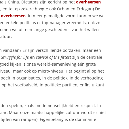
ls China. Dictators zijn gericht op het
overheersen
, en tot op zekere hoogte ook Orban en Erdogan) De
n
overheersen
. In meer gematigde vorm kunnen we we
een enkele politicus of topmanager vreemd is, ook zo
komen we uit een lange geschiedenis van het willen
atuur.
 vandaan? Er zijn verschillende oorzaken, maar een
.
Struggle for life
en
suvival of the fittest
zijn de centrale
 goed kijken is onze wereld-samenleving één grote
niveau, maar ook op micro-niveau. Het begint al op het
peelt in organisaties, in de politiek, in de verhouding
 op het voetbalveld, in politieke partijen, enfin, u kunt
arden spelen, zoals medemenselijkheid en respect. In
baar. Maar onze maatschappelijke cultuur wordt er niet
n tijden van rampen). Eigenbelang is de dominante