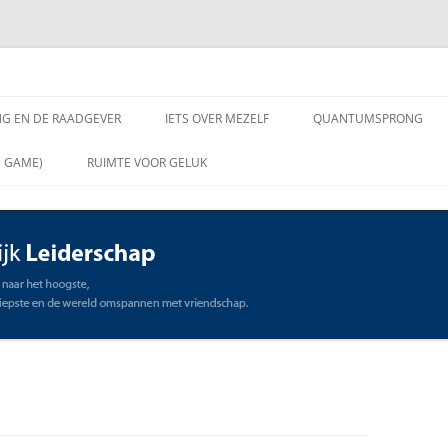
chap
NG EN DE RAADGEVER
IETS OVER MEZELF
QUANTUMSPRONG
 VRAGEN AAN DE
N GAME)
RUIMTE VOOR GELUK
VER
ING EN DE RAADGEVER
SCHAP
OMMUNICATIE
STE