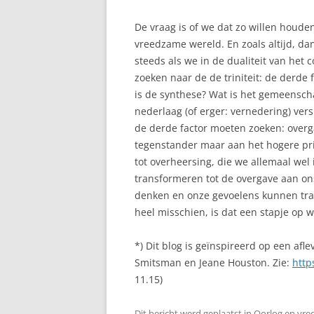
De vraag is of we dat zo willen houd
vreedzame wereld. En zoals altijd, da
steeds als we in de dualiteit van het c
zoeken naar de de triniteit: de derde f
is de synthese? Wat is het gemeenschap
nederlaag (of erger: vernedering) ver
de derde factor moeten zoeken: overg
tegenstander maar aan het hogere pri
tot overheersing, die we allemaal wel 
transformeren tot de overgave aan ons
denken en onze gevoelens kunnen tra
heel misschien, is dat een stapje op 
*) Dit blog is geïnspireerd op een afl
Smitsman en Jeane Houston. Zie:
http
11.15)
Dit bericht werd geplaatst in
Oorlog en vre