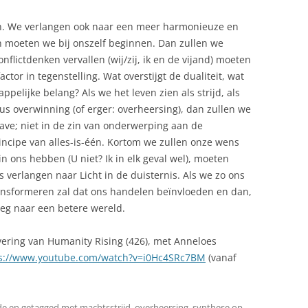
en. We verlangen ook naar een meer harmonieuze en
n moeten we bij onszelf beginnen. Dan zullen we
onflictdenken vervallen (wij/zij, ik en de vijand) moeten
actor in tegenstelling. Wat overstijgt de dualiteit, wat
pelijke belang? Als we het leven zien als strijd, als
sus overwinning (of erger: overheersing), dan zullen we
ave; niet in de zin van onderwerping aan de
ncipe van alles-is-één. Kortom we zullen onze wens
in ons hebben (U niet? Ik in elk geval wel), moeten
 verlangen naar Licht in de duisternis. Als we zo ons
nsformeren zal dat ons handelen beïnvloeden en dan,
weg naar een betere wereld.
evering van Humanity Rising (426), met Anneloes
s://www.youtube.com/watch?v=i0Hc4SRc7BM
(vanaf
de
en getagged met
machtsstrijd
,
overheersing
,
synthese
op