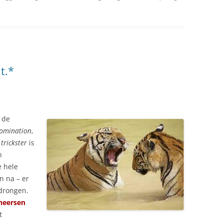
t.*
 de
omination
,
e
trickster
is
n
e hele
n na – er
rdrongen.
heersen
t