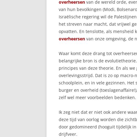
overheersen
van de wereld orde, evena
van hun bevolkingen (Modi, Bolsenaro
Israëlische regering wil de Palestijne
het streven naar macht, dat vrijwel g
opvatten. En tenslotte, als mensheid 
overheersen
van onze omgeving, de n
Waar komt deze drang tot overheersen
belangrijke bron is de evolutietheorie
principes van deze theorie. En als we
overlevingsstrijd. Dat is zo op macro-
schoolplein, en in vele gezinnen. Het s
burger en overheid (toeslagenaffaire!),
zelf wel meer voorbeelden bedenken.
Ik zeg niet dat er niet ook andere wa
deze tijd van oorlog worden die zicht
door gedomineerd (hooguit tijdelijk i
drijfveer.