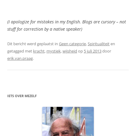
(I apologize for mistakes in my English. Blogs are cursory – not
stuff for correction by a native speaker)
Dit bericht werd geplaatst in
Geen categorie
,
Spiritualiteit
en
getagged met
kracht
,
mystiek
,
wijsheid
op
5 juli 2013
door
erik.van.praag
.
IETS OVER MEZELF