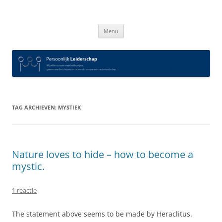
Spring
naar
Persoonlijk Leiderschap
inhoud
Menu
TAG ARCHIEVEN:
MYSTIEK
Nature loves to hide – how to become a
mystic.
1 reactie
The statement above seems to be made by Heraclitus.