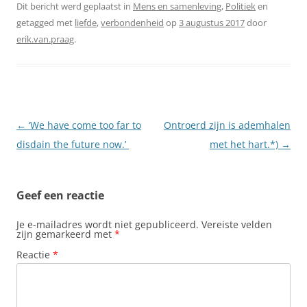
Dit bericht werd geplaatst in
Mens en samenleving
,
Politiek
en
getagged met
liefde
,
verbondenheid
op
3 augustus 2017
door
erik.van.praag
.
Berichtnavigatie
←
‘We have come too far to
Ontroerd zijn is ademhalen
disdain the future now.’
met het hart.*)
→
Geef een reactie
Je e-mailadres wordt niet gepubliceerd.
Vereiste velden
zijn gemarkeerd met
*
Reactie
*