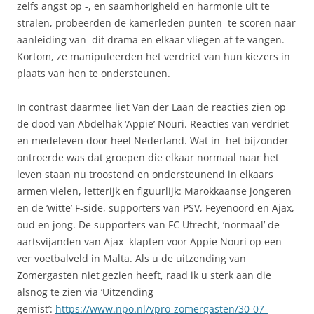
zelfs angst op -, en saamhorigheid en harmonie uit te
stralen, probeerden de kamerleden punten te scoren naar
aanleiding van dit drama en elkaar vliegen af te vangen.
Kortom, ze manipuleerden het verdriet van hun kiezers in
plaats van hen te ondersteunen.
In contrast daarmee liet Van der Laan de reacties zien op
de dood van Abdelhak ‘Appie’ Nouri. Reacties van verdriet
en medeleven door heel Nederland. Wat in het bijzonder
ontroerde was dat groepen die elkaar normaal naar het
leven staan nu troostend en ondersteunend in elkaars
armen vielen, letterijk en figuurlijk: Marokkaanse jongeren
en de ‘witte’ F-side, supporters van PSV, Feyenoord en Ajax,
oud en jong. De supporters van FC Utrecht, ‘normaal’ de
aartsvijanden van Ajax klapten voor Appie Nouri op een
ver voetbalveld in Malta. Als u de uitzending van
Zomergasten niet gezien heeft, raad ik u sterk aan die
alsnog te zien via ‘Uitzending
gemist’:
https://www.npo.nl/vpro-zomergasten/30-07-