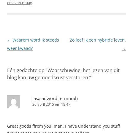
erik.van.praag
.
Berichtnavigatie
←
Waarom word ik steeds
Zo leef ik een hybride leven.
weer kwaad?
→
Eén gedachte op “
Waarschuwing: het lezen van dit
blog kan uw gemoedsrust verstoren.
”
jasa adword termurah
30 april 2015 om 18:47
Great goods ffrom you, man. I have understand you stuff