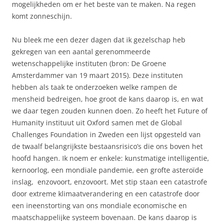
mogelijkheden om er het beste van te maken. Na regen
komt zonneschijn.
Nu bleek me een dezer dagen dat ik gezelschap heb
gekregen van een aantal gerenommeerde
wetenschappelijke instituten (bron: De Groene
Amsterdammer van 19 maart 2015). Deze instituten
hebben als taak te onderzoeken welke rampen de
mensheid bedreigen, hoe groot de kans daarop is, en wat
we daar tegen zouden kunnen doen. Zo heeft het Future of
Humanity instituut uit Oxford samen met de Global
Challenges Foundation in Zweden een lijst opgesteld van
de twaalf belangrijkste bestaansrisico’s die ons boven het
hoofd hangen. Ik noem er enkele: kunstmatige intelligentie,
kernoorlog, een mondiale pandemie, een grofte asteroïde
inslag, enzovoort, enzovoort. Met stip staan een catastrofe
door extreme klimaatverandering en een catastrofe door
een ineenstorting van ons mondiale economische en
maatschappelijke systeem bovenaan. De kans daarop is