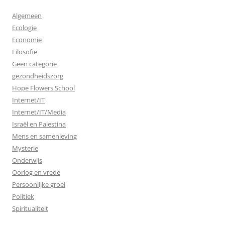
Algemeen
Ecologie
Economie
Filosofie
Geen categorie
gezondheidszorg
Hope Flowers School
Internet/IT
Internet/IT/Media
Israël en Palestina
Mens en samenleving
Mysterie
Onderwijs
Oorlog en vrede
Persoonlijke groei
Politiek
Spiritualiteit