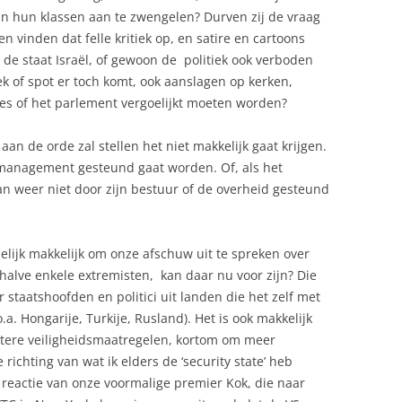
in hun klassen aan te zwengelen? Durven zij de vraag
en vinden dat felle kritiek op, en satire en cartoons
de staat Israël, of gewoon de politiek ook verboden
ek of spot er toch komt, ook aanslagen op kerken,
s of het parlement vergoelijkt moeten worden?
 aan de orde zal stellen het niet makkelijk gaat krijgen.
n management gesteund gaat worden. Of, als het
 weer niet door zijn bestuur of de overheid gesteund
melijk makkelijk om onze afschuw uit te spreken over
halve enkele extremisten, kan daar nu voor zijn? Die
staatshoofden en politici uit landen die het zelf met
a. Hongarije, Turkije, Rusland). Het is ook makkelijk
ktere veiligheidsmaatregelen, kortom om meer
richting van wat ik elders de ‘security state’ heb
eactie van onze voormalige premier Kok, die naar