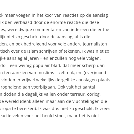
ook maar voegen in het koor van reacties op de aanslag
 Ik ben verbaasd door de enorme reactie die deze
ies, wereldwijde commentaren van iedereen die er toe
lijk niet zo geschokt door de aanslag, al is die
nden, en ook bedreigend voor vele andere journalisten
isch over de Islam schrijven of tekenen. Ik was niet zo
ke aanslag al jaren – en er zullen nog vele volgen.
do – een weinig populair blad, dat meer scherp dan
en ten aanzien van moslims – zelf ook, en (over)moed
vinden er vrijwel wekelijks dergelijke aanslagen plaats
rophalend aan voorbijgaan. Ook valt het aantal
en doden die dagelijks vallen onder terreur, oorlog,
e wereld (denk alleen maar aan de vluchtelingen die
pa te bereiken). Ik was dus niet zo geschokt. Ik vrees
eactie velen voor het hoofd stoot, maar het is niet