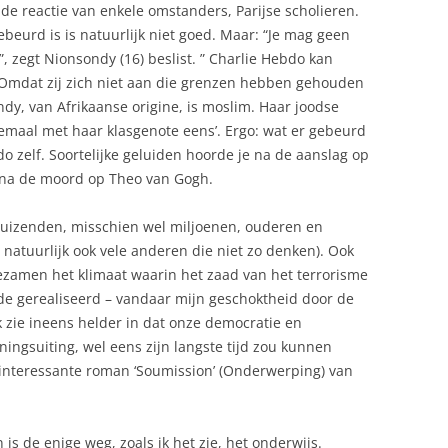
e reactie van enkele omstanders, Parijse scholieren.
beurd is is natuurlijk niet goed. Maar: “Je mag geen
”, zegt Nionsondy (16) beslist. ” Charlie Hebdo kan
. Omdat zij zich niet aan die grenzen hebben gehouden
ndy, van Afrikaanse origine, is moslim. Haar joodse
emaal met haar klasgenote eens’. Ergo: wat er gebeurd
do zelf. Soortelijke geluiden hoorde je na de aanslag op
 na de moord op Theo van Gogh.
duizenden, misschien wel miljoenen, ouderen en
r natuurlijk ook vele anderen die niet zo denken). Ook
ezamen het klimaat waarin het zaad van het terrorisme
de gerealiseerd – vandaar mijn geschoktheid door de
Ik zie ineens helder in dat onze democratie en
eningsuiting, wel eens zijn langste tijd zou kunnen
 interessante roman ‘Soumission’ (Onderwerping) van
is de enige weg, zoals ik het zie, het onderwijs.