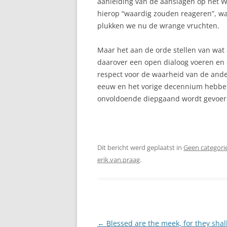
aanleiding van de aanslagen op het W
hierop “waardig zouden reageren”, wa
plukken we nu de wrange vruchten.
Maar het aan de orde stellen van wat 
daarover een open dialoog voeren en d
respect voor de waarheid van de ander
eeuw en het vorige decennium hebben
onvoldoende diepgaand wordt gevoer
Dit bericht werd geplaatst in
Geen categori
erik.van.praag
.
Berichtnavigatie
←
Blessed are the meek, for they shall