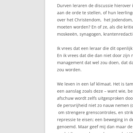
Durven leraren de discussie hierover 
aan de orde te stellen, of hun leerling
over het Christendom, het Jodendom, 
moeten worden? En of ze, als die kriti
moskeeën, synagogen, krantenredactie
Ik vrees dat een leraar die dit openlijk
En ik vrees dat die dan niet door zij
management dat wel zou doen, dat dan
zou worden.
We leven in een laf klimaat. Het is ta
een aanslag zoals deze – want wie, be
afschuw wordt zelfs uitgesproken door 
de persvrijheid niet zo nauw nemen (o.
om strengere grenscontroles, en stri
repressie te eisen; een beweging in de 
genoemd. Maar geef mij dan maar de r