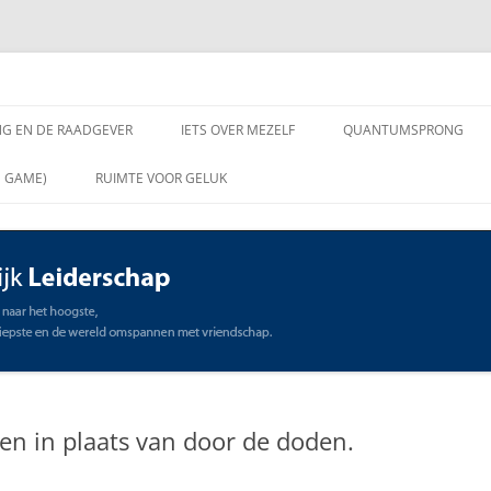
chap
NG EN DE RAADGEVER
IETS OVER MEZELF
QUANTUMSPRONG
 VRAGEN AAN DE
N GAME)
RUIMTE VOOR GELUK
VER
ING EN DE RAADGEVER
SCHAP
OMMUNICATIE
STE
en in plaats van door de doden.