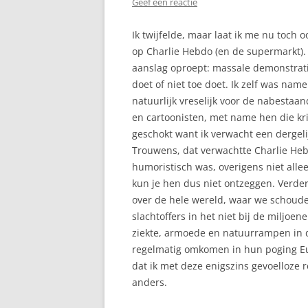
Geef een reactie
Ik twijfelde, maar laat ik me nu toch 
op Charlie Hebdo (en de supermarkt).
aanslag oproept: massale demonstrat
doet of niet toe doet. Ik zelf was name
natuurlijk vreselijk voor de nabestaa
en cartoonisten, met name hen die krit
geschokt want ik verwacht een dergelij
Trouwens, dat verwachtte Charlie Heb
humoristisch was, overigens niet alle
kun je hen dus niet ontzeggen. Verder 
over de hele wereld, waar we schoude
slachtoffers in het niet bij de miljoen
ziekte, armoede en natuurrampen in d
regelmatig omkomen in hun poging Euro
dat ik met deze enigszins gevoelloze r
anders.