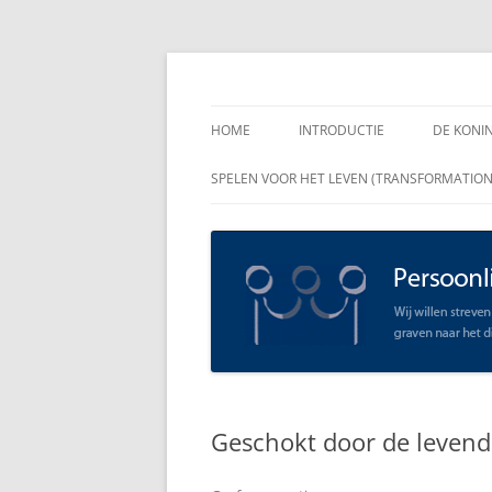
Spring
naar
inhoud
Persoonlijk Leiders
HOME
INTRODUCTIE
DE KONI
ENKELE
SPELEN VOOR HET LEVEN (TRANSFORMATIO
RAADGE
DE KON
LEIDER
OPEN C
SCHAAR
Geschokt door de levend