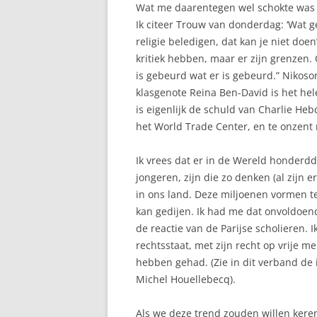
Wat me daarentegen wel schokte was d
Ik citeer Trouw van donderdag: ‘Wat ge
religie beledigen, dat kan je niet doen
kritiek hebben, maar er zijn grenzen
is gebeurd wat er is gebeurd.” Nikoso
klasgenote Reina Ben-David is het hel
is eigenlijk de schuld van Charlie Heb
het World Trade Center, en te onzent
Ik vrees dat er in de Wereld honderd
jongeren, zijn die zo denken (al zijn e
in ons land. Deze miljoenen vormen t
kan gedijen. Ik had me dat onvoldoen
de reactie van de Parijse scholieren. 
rechtsstaat, met zijn recht op vrije m
hebben gehad. (Zie in dit verband de
Michel Houellebecq).
Als we deze trend zouden willen keren 