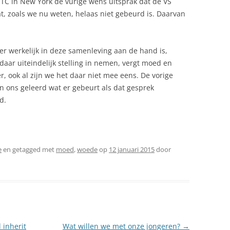
TC in New York de vurige wens uitsprak dat de VS
t, zoals we nu weten, helaas niet gebeurd is. Daarvan
er werkelijk in deze samenleving aan de hand is,
aar uiteindelijk stelling in nemen, vergt moed en
, ook al zijn we het daar niet mee eens. De vorige
 ons geleerd wat er gebeurt als dat gesprek
d.
e
en getagged met
moed
,
woede
op
12 januari 2015
door
 inherit
Wat willen we met onze jongeren?
→