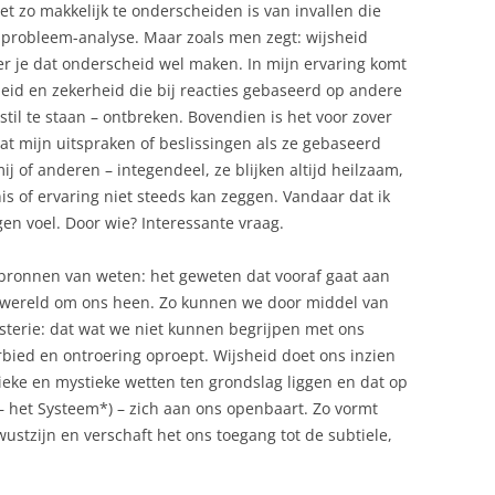
iet zo makkelijk te onderscheiden is van invallen die
f probleem-analyse. Maar zoals men zegt: wijsheid
er je dat onderscheid wel maken. In mijn ervaring komt
theid en zekerheid die bij reacties gebaseerd op andere
stil te staan – ontbreken. Bovendien is het voor zover
t mijn uitspraken of beslissingen als ze gebaseerd
mij of anderen – integendeel, ze blijken altijd heilzaam,
is of ervaring niet steeds kan zeggen. Vandaar dat ik
gen voel. Door wie? Interessante vraag.
bronnen van weten: het geweten dat vooraf gaat aan
e wereld om ons heen. Zo kunnen we door middel van
sterie: dat wat we niet kunnen begrijpen met ons
bied en ontroering oproept. Wijsheid doet ons inzien
ieke en mystieke wetten ten grondslag liggen en dat op
 het Systeem*) – zich aan ons openbaart. Zo vormt
stzijn en verschaft het ons toegang tot de subtiele,