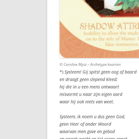
© Caroline Myss – Archetype kaarten
*)
Systeem! Gij spitst geen oog of baard
en draagt geen slepend kleed;
hij die in u een mens ontwaart
misvormt u naar zijn eigen aard
waar hij ook niets van weet.
Systeem, ik noem u dus geen God,
geen Heer of ander Woord
waarvan men gave en gebod
en wraak wacht en tot wiens genot