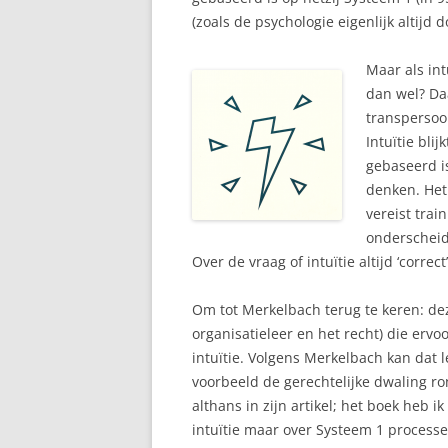
(zoals de psychologie eigenlijk altijd 
Maar als int
dan wel? Da
transpersoon
Intuïtie blij
gebaseerd is
denken. Het 
vereist train
onderscheid
Over de vraag of intuïtie altijd ‘correc
Om tot Merkelbach terug te keren: dez
organisatieleer en het recht) die ervoo
intuïtie. Volgens Merkelbach kan dat l
voorbeeld de gerechtelijke dwaling r
althans in zijn artikel; het boek heb i
intuïtie maar over Systeem 1 processen