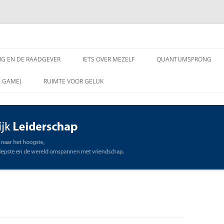
chap
NG EN DE RAADGEVER
IETS OVER MEZELF
QUANTUMSPRONG
 VRAGEN AAN DE
N GAME)
RUIMTE VOOR GELUK
VER
ING EN DE RAADGEVER
SCHAP
OMMUNICATIE
STE