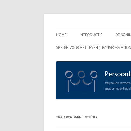
Spring
naar
inhoud
Persoonlijk Leiders
HOME
INTRODUCTIE
DE KONI
ENKELE
SPELEN VOOR HET LEVEN (TRANSFORMATIO
RAADGE
DE KON
LEIDER
OPEN C
SCHAAR
TAG ARCHIEVEN:
INTUÏTIE