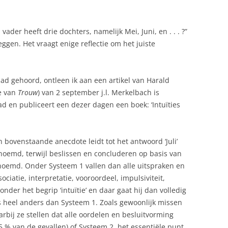
vader heeft drie dochters, namelijk Mei, Juni, en . . . ?”
zeggen. Het vraagt enige reflectie om het juiste
had gehoord, ontleen ik aan een artikel van Harald
ge van
Trouw
) van 2 september j.l. Merkelbach is
d en publiceert een dezer dagen een boek: ‘Intuïties
 bovenstaande anecdote leidt tot het antwoord ‘Juli’
noemd, terwijl beslissen en concluderen op basis van
oemd. Onder Systeem 1 vallen dan alle uitspraken en
ciatie, interpretatie, vooroordeel, impulsiviteit,
der het begrip ‘intuïtie’ en daar gaat hij dan volledig
iets heel anders dan Systeem 1. Zoals gewoonlijk missen
bij ze stellen dat alle oordelen en besluitvorming
5 % van de gevallen) of Systeem 2, het essentiële punt