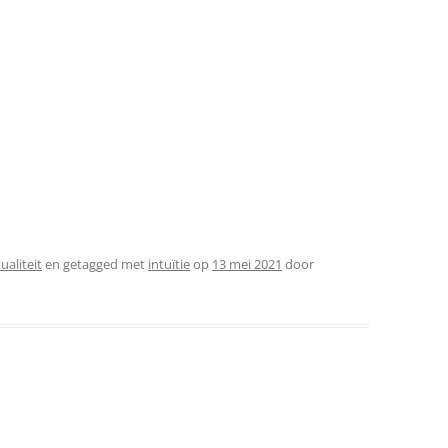
tualiteit
en getagged met
intuïtie
op
13 mei 2021
door