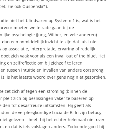
doet; zie ook Ouspenski*).
uïtie niet het blindvaren op Systeem 1 is, wat is het
arvoor moeten we te rade gaan bij de
lijke psychologie (Jung, Wilber, en vele anderen).
kt dan een onmiddellijk inzicht te zijn dat juist niet
 op associatie, interpretatie, ervaring of redelijk
doet zich vaak voor als een inval ‘out of the blue’. Het
ing en zelfreflectie om bij zichzelf te leren
en tussen intuïtie en invallen van andere oorsprong.
t’ is, is het laatste woord overigens nog niet gesproken.
e zet zich af tegen een stroming (binnen de
r pleit zich bij beslissingen vaker te baseren op
eiden tot desastreuze uitkomsten. Hij geeft als
ondom de verpleegkundige Lucia de B. In zijn betoog –
k niet gelezen – heeft hij het echter helemaal niet over
, en dat is iets volslagen anders. Zodoende gooit hij