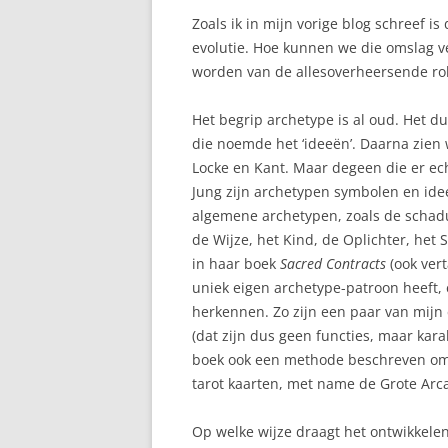
Zoals ik in mijn vorige blog schreef i
evolutie. Hoe kunnen we die omslag ve
worden van de allesoverheersende ro
Het begrip archetype is al oud. Het dui
die noemde het ‘ideeën’. Daarna zien 
Locke en Kant. Maar degeen die er ech
Jung zijn archetypen symbolen en idee
algemene archetypen, zoals de schadu
de Wijze, het Kind, de Oplichter, het 
in haar boek
Sacred Contracts
(ook vert
uniek eigen archetype-patroon heeft, 
herkennen. Zo zijn een paar van mijn 
(dat zijn dus geen functies, maar kar
boek ook een methode beschreven om 
tarot kaarten, met name de Grote Arcan
Op welke wijze draagt het ontwikkele