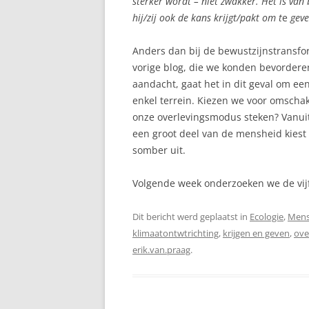
sterker wordt – niet zwakker.
Het is van
hij/zij ook de kans krijgt/pakt om t
e
gev
Anders dan bij de bewustzijnstransfor
vorige blog, die we konden bevordere
aandacht, gaat het in dit geval om een
enkel terrein. Kiezen we voor omscha
onze overlevingsmodus steken? Vanui
een groot deel van de mensheid kiest 
somber uit.
Volgende week onderzoeken we de vij
Dit bericht werd geplaatst in
Ecologie
,
Mens
klimaatontwtrichting
,
krijgen en geven
,
ove
erik.van.praag
.