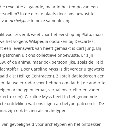
s die revolutie al gaande, maar in het tempo van een
rsnellen? In de eerste plaats door ons bewust te
l van
archetypen
in onze samenleving.
kt voor zover ik weet voor het eerst op bij Plato, maar
we het volgens Wikipedia opduiken bij Descartes,
t een levenswerk van heeft gemaakt is Carl Jung. Bij
-patronen uit ons collectieve onbewuste. Er zijn
w, of de anima, maar ook persoonlijke, zoals de Held,
Slachtoffer. Door Caroline Myss is dit verder uitgewerkt
aald als: Heilige Contracten). Zij stelt dat iedereen een
en dat we er radar voor hebben om dat bij de ander te
eigen archetypen leraar, verhalenverteller en vader
aktertrekken). Caroline Myss heeft in het genoemde
te ontdekken wat ons eigen archetype-patroon is. De
a, zijn ook te zien als archetypen.
n van gevoeligheid voor archetypen en het ontdekken