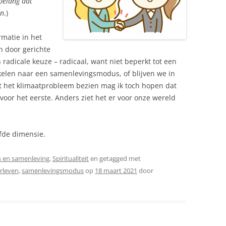
 belang dat
en
.)
matie in het
n door gerichte
 radicale keuze – radicaal, want niet beperkt tot een
kelen naar een samenlevingsmodus, of blijven we in
t het klimaatprobleem bezien mag ik toch hopen dat
voor het eerste. Anders ziet het er voor onze wereld
fde dimensie.
 en samenleving
,
Spiritualiteit
en getagged met
rleven
,
samenlevingsmodus
op
18 maart 2021
door