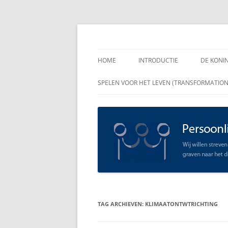
Spring
naar
inhoud
Persoonlijk Leiders
HOME
INTRODUCTIE
DE KONI
ENKELE
SPELEN VOOR HET LEVEN (TRANSFORMATIO
RAADGE
DE KON
LEIDER
OPEN C
SCHAAR
TAG ARCHIEVEN:
KLIMAATONTWTRICHTING