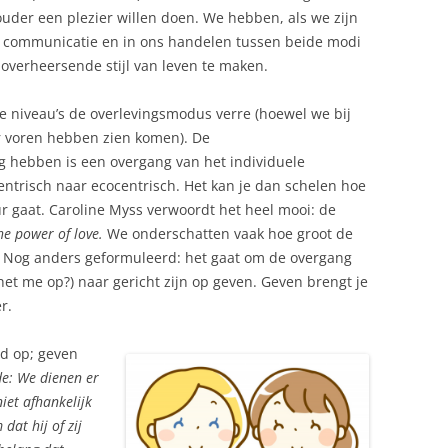
 ouder een plezier willen doen. We hebben, als we zijn
 communicatie en in ons handelen tussen beide modi
 overheersende stijl van leven te maken.
e niveau’s de overlevingsmodus verre (hoewel we bij
 voren hebben zien komen). De
g hebben is een overgang van het individuele
ntrisch naar ecocentrisch. Het kan je dan schelen hoe
r gaat. Caroline Myss verwoordt het heel mooi: de
he power of love.
We onderschatten vaak hoe groot de
e. Nog anders geformuleerd: het gaat om de overgang
t het me op?) naar gericht zijn op geven. Geven brengt je
r.
id op; geven
de: We dienen er
iet afhankelijk
dat hij of zij