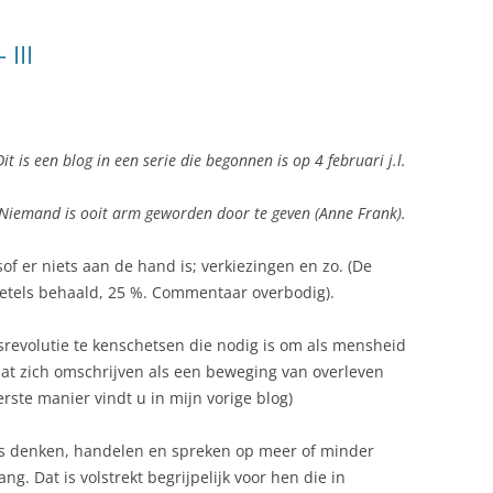
 III
Dit is een blog in een serie die begonnen is op 4 februari j.l.
Niemand is ooit arm geworden door te geven (Anne Frank).
of er niets aan de hand is; verkiezingen en zo. (De
zetels behaald, 25 %. Commentaar overbodig).
evolutie te kenschetsen die nodig is om als mensheid
aat zich omschrijven als een beweging van overleven
rste manier vindt u in mijn vorige blog)
ns denken, handelen en spreken op meer of minder
ng. Dat is volstrekt begrijpelijk voor hen die in