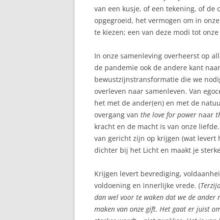
van een kusje, of een tekening, of de
opgegroeid, het vermogen om in onze
te kiezen; een van deze modi tot onze
In onze samenleving overheerst op all
de pandemie ook de andere kant naar
bewustzijnstransformatie die we nodi
overleven naar samenleven. Van egoce
het met de ander(en) en met de natuu
overgang van
the love for power
naar
t
kracht en de macht is van onze liefd
van gericht zijn op krijgen (wat lever
dichter bij het Licht en maakt je sterke
Krijgen levert bevrediging, voldaanhe
voldoening en innerlijke vrede. (
Terzij
dan wel voor te waken dat we de ander n
maken van onze gift. Het gaat er juist om 