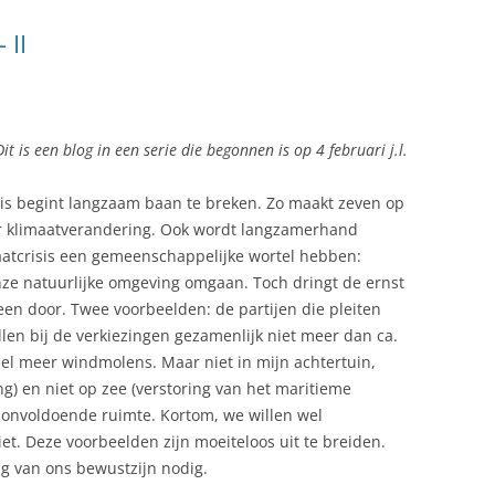
 II
Dit is een blog in een serie die begonnen is op 4 februari j.l.
sis begint langzaam baan te breken. Zo maakt zeven op
er klimaatverandering. Ook wordt langzamerhand
atcrisis een gemeenschappelijke wortel hebben:
ze natuurlijke omgeving omgaan. Toch dringt de ernst
reen door. Twee voorbeelden: de partijen die pleiten
llen bij de verkiezingen gezamenlijk niet meer dan ca.
veel meer windmolens. Maar niet in mijn achtertuin,
ng) en niet op zee (verstoring van het maritieme
s onvoldoende ruimte. Kortom, we willen wel
et. Deze voorbeelden zijn moeiteloos uit te breiden.
ag van ons bewustzijn nodig.