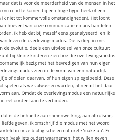
aar dat is voor de meerderheid van de mensen in het
n om rond te komen bij een hoge hypotheek of een
ik niet tot kommervolle omstandigheden). Het loont
 gaan hoeveel van onze communicatie en ons handelen
orden. Ik heb dat bij mezelf eens geanalyseerd, en ik
van leven de overlevingsmodus. Die is diep in ons
 de evolutie, deels een uitvloeisel van onze cultuur:
 kunt bij kleine kinderen zien hoe die overlevingsmodus
n voornamelijk bezig met het bevredigen van hun eigen
erlevingsmodus zien in de vorm van een natuurlijk
ijfje of delen daarvan, of hun eigen spiegelbeeld. Deze
 rol spelen als we volwassen worden, al neemt het daar
, vorm aan. Omdat de overlevingsmodus een natuurlijke
moreel oordeel aan te verbinden.
: dat is de behoefte aan samenwerking, aan altruïsme,
 liefde geven. Ik omschrijf die modus met het woord
rteld in onze biologische en culturele ‘make-up’. En
eren (vaak iets ouder) waarnemen: het willen geven