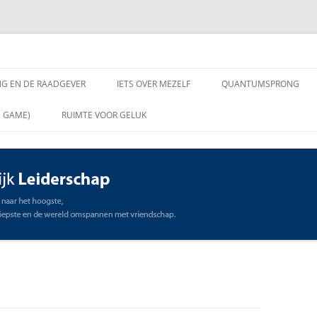
chap
NG EN DE RAADGEVER
IETS OVER MEZELF
QUANTUMSPRONG
 VRAGEN AAN DE
N GAME)
RUIMTE VOOR GELUK
VER
ING EN DE RAADGEVER
SCHAP
OMMUNICATIE
STE