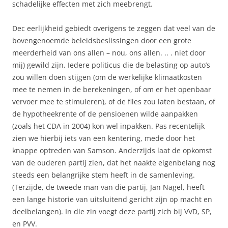
schadelijke effecten met zich meebrengt.
Dec eerlijkheid gebiedt overigens te zeggen dat veel van de
bovengenoemde beleidsbeslissingen door een grote
meerderheid van ons allen – nou, ons allen. .. . niet door
mij) gewild zijn. Iedere politicus die de belasting op auto’s
zou willen doen stijgen (om de werkelijke klimaatkosten
mee te nemen in de berekeningen, of om er het openbaar
vervoer mee te stimuleren), of de files zou laten bestaan, of
de hypotheekrente of de pensioenen wilde aanpakken
(zoals het CDA in 2004) kon wel inpakken. Pas recentelijk
zien we hierbij iets van een kentering, mede door het
knappe optreden van Samson. Anderzijds laat de opkomst
van de ouderen partij zien, dat het naakte eigenbelang nog
steeds een belangrijke stem heeft in de samenleving.
(Terzijde, de tweede man van die partij, Jan Nagel, heeft
een lange historie van uitsluitend gericht zijn op macht en
deelbelangen). In die zin voegt deze partij zich bij VVD, SP,
en PVV.