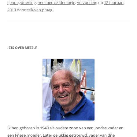
genoegdoening
,
neoliberale ideologie
,
verzoening
op
12 februari
2013
door
erik.van.praag
.
IETS OVER MEZELF
Ik ben geboren in 1940 als oudste zoon van een Joodse vader en
een Friese moeder. Later gelukkig getrouwd, vader van drie