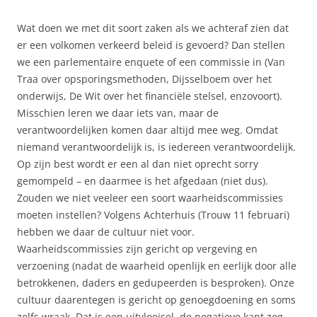
Wat doen we met dit soort zaken als we achteraf zien dat
er een volkomen verkeerd beleid is gevoerd? Dan stellen
we een parlementaire enquete of een commissie in (Van
Traa over opsporingsmethoden, Dijsselboem over het
onderwijs, De Wit over het financiële stelsel, enzovoort).
Misschien leren we daar iets van, maar de
verantwoordelijken komen daar altijd mee weg. Omdat
niemand verantwoordelijk is, is iedereen verantwoordelijk.
Op zijn best wordt er een al dan niet oprecht sorry
gemompeld – en daarmee is het afgedaan (niet dus).
Zouden we niet veeleer een soort waarheidscommissies
moeten instellen? Volgens Achterhuis (Trouw 11 februari)
hebben we daar de cultuur niet voor.
Waarheidscommissies zijn gericht op vergeving en
verzoening (nadat de waarheid openlijk en eerlijk door alle
betrokkenen, daders en gedupeerden is besproken). Onze
cultuur daarentegen is gericht op genoegdoening en soms
zelfs wraak. Dat is een uitvloeisel, de negatieve kant zeg