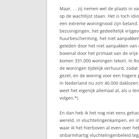
Maar. . . zij nemen wel de plaats in 
op de wachtlijst staan. Het is toch idi
een extreme woningnood zijn beland. 
bezuinigingen, het gedeeltelijk vrijg
huurbescherming, het niet aanpakken 
geleden door het niet aanpakken van d
bovenal door het primaat van de vrij
komen 331.000 woningen tekort. In Rot
de woningen tijdelijk verhuurd, zodat
gezet, en de woning voor een hogere 
in Nederland nu zo’n 40.000 daklozen
weet het eigenijk allemaal al, als u t
volgen.*)
En dan heb ik het nog niet eens geha
wereld, in vluchtelingenkampen, en i
waar ik het hierboven al even over h
onbarmhartig vluchtelingenbeleid teg