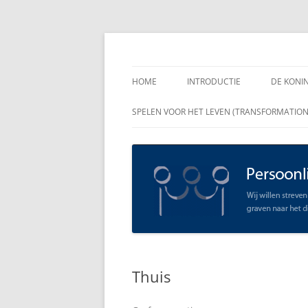
Spring
naar
inhoud
Persoonlijk Leiders
HOME
INTRODUCTIE
DE KONI
ENKELE
SPELEN VOOR HET LEVEN (TRANSFORMATIO
RAADGE
DE KON
LEIDER
OPEN C
SCHAAR
Thuis