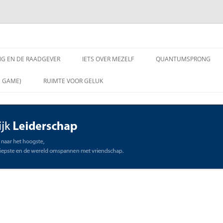
chap
NG EN DE RAADGEVER
IETS OVER MEZELF
QUANTUMSPRONG
 VRAGEN AAN DE
N GAME)
RUIMTE VOOR GELUK
VER
ING EN DE RAADGEVER
SCHAP
OMMUNICATIE
STE