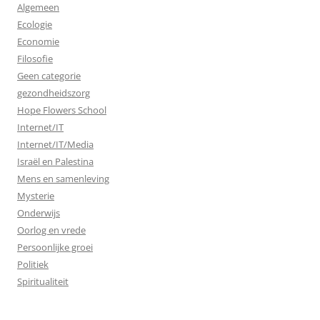
Algemeen
Ecologie
Economie
Filosofie
Geen categorie
gezondheidszorg
Hope Flowers School
Internet/IT
Internet/IT/Media
Israël en Palestina
Mens en samenleving
Mysterie
Onderwijs
Oorlog en vrede
Persoonlijke groei
Politiek
Spiritualiteit