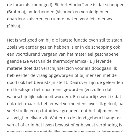
de farao als zonnegod). Bij het Hindoeïsme is dat scheppen
(Brahma), onderhouden (Vishnoe) en vernietigen en
daardoor zuiveren en ruimte maken voor iets nieuws
(Shiva).
Het is wel goed om bij die laatste functie even stil te staan.
Zoals we eerder gezien hebben is er in de schepping ook
een voortdurend vergaan van het materieel geschapene
gaande (2e wet van de thermodynamica). Bij levende
materie doet dat verschijnsel zich voor als doodgaan. Ik
heb eerder de vraag opgeworpen of bij mensen met de
dood ook het bewustzijn sterft. Daarover zijn de geleerden
en theologen het nooit eens geworden (en zullen dat
waarschijnlijk ook nooit worden). En natuurlijk weet ik dat
ook niet, maar ik heb er wel vermoedens over. Ik geloof, na
veel studie en op intuïtieve gronden, dat het bij mensen
als volgt in elkaar zit. Wat er na de dood gebeurt hangt er
van af of er in het leven bewust of onbewust verbinding is
gemaakt met de goddelijke inwoning (waarover later meer).