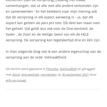
samenhangen, dat ze alle met alle andere verbonden zijn
en samenwerken.’ En het betekent naar mijn mening ook
dat de oorsprong in elk aspect aanwezig is – ja, dat elk
aspect kan gelden als
pars pro toto
. Elk deel kan staan voor
het geheel. Dat geldt dus ook voor de Drie-eenheid: de
Vader , de Zoon en de Heilige Geest zijn elk de HELE
oorsprong. De oorsprong kan tegelijkertijd drie en één zijn.
In mijn volgende blog stel ik een andere eigenschap van de
oorsprong aan de orde: Volmaaktheid.
Dit bericht werd geplaatst in
Filosofie
,
Spiritualiteit
en getagged
met
dood
,
drie-eenheid
,
vernietigen
op
30 september 2021
door
erik.van.praag
.