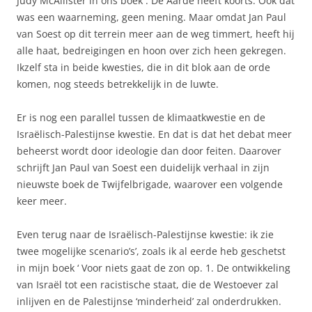
Judy McAllister in ons boek : De Aarde heeft koorts. Ook dat
was een waarneming, geen mening. Maar omdat Jan Paul
van Soest op dit terrein meer aan de weg timmert, heeft hij
alle haat, bedreigingen en hoon over zich heen gekregen.
Ikzelf sta in beide kwesties, die in dit blok aan de orde
komen, nog steeds betrekkelijk in de luwte.
Er is nog een parallel tussen de klimaatkwestie en de
Israëlisch-Palestijnse kwestie. En dat is dat het debat meer
beheerst wordt door ideologie dan door feiten. Daarover
schrijft Jan Paul van Soest een duidelijk verhaal in zijn
nieuwste boek de Twijfelbrigade, waarover een volgende
keer meer.
Even terug naar de Israëlisch-Palestijnse kwestie: ik zie
twee mogelijke scenario’s’, zoals ik al eerde heb geschetst
in mijn boek ‘ Voor niets gaat de zon op. 1. De ontwikkeling
van Israël tot een racistische staat, die de Westoever zal
inlijven en de Palestijnse ‘minderheid’ zal onderdrukken.