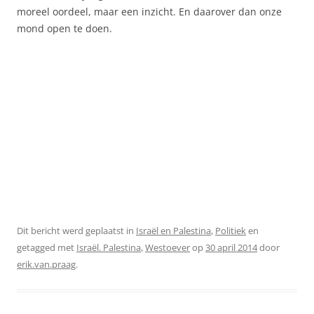
moreel oordeel, maar een inzicht. En daarover dan onze
mond open te doen.
Dit bericht werd geplaatst in
Israël en Palestina
,
Politiek
en
getagged met
Israël. Palestina
,
Westoever
op
30 april 2014
door
erik.van.praag
.