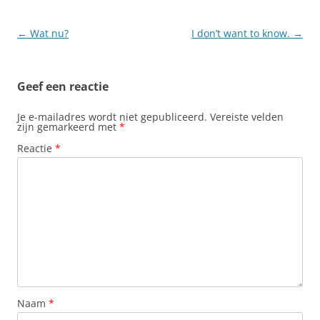
Berichtnavigatie
←
Wat nu?
I don’t want to know.
→
Geef een reactie
Je e-mailadres wordt niet gepubliceerd.
Vereiste velden
zijn gemarkeerd met
*
Reactie
*
Naam
*