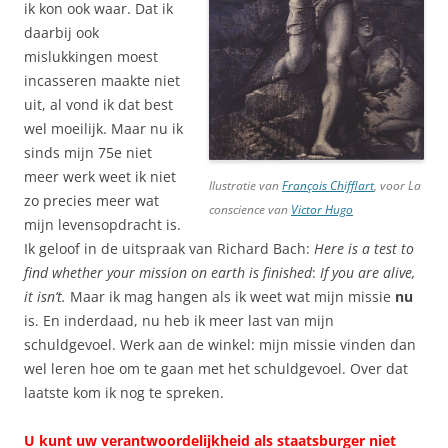
ik kon ook waar. Dat ik
daarbij ook
mislukkingen moest
incasseren maakte niet
uit, al vond ik dat best
wel moeilijk. Maar nu ik
sinds mijn 75e niet
meer werk weet ik niet
llustratie van
François Chifflart
, voor
La
zo precies meer wat
conscience
van
Victor Hugo
mijn levensopdracht is.
Ik geloof in de uitspraak van Richard Bach:
Here is a test to
find whether your mission on earth is finished
:
If you are alive,
it isn’t.
Maar ik mag hangen als ik weet wat mijn missie
nu
is. En inderdaad, nu heb ik meer last van mijn
schuldgevoel. Werk aan de winkel: mijn missie vinden dan
wel leren hoe om te gaan met het schuldgevoel. Over dat
laatste kom ik nog te spreken.
U kunt uw verantwoordelijkheid als staatsburger niet