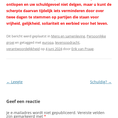
ontlopen en uw schuldgevoel niet delgen, maar u kunt de
scherpte daarvan tijdelijk iets verminderen door over
twee dagen te stemmen op partijen die staan voor
vrijheid, gelijkheid, soliariteit en eerbied voor het leven.
Dit bericht werd geplaatst in
Mens en samenleving
,
Persoonlijke
groei
en getagged met
europa
,
levensopdracht
,
verantwoordelijkheid
op
4 juni 2024
door
Erik van Praag
.
Berichtnavigatie
←
Leegte
Schuldig?
→
Geef een reactie
Je e-mailadres wordt niet gepubliceerd.
Vereiste velden
zijn gemarkeerd met
*