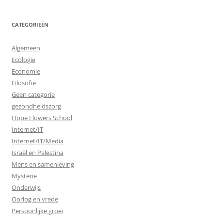
CATEGORIEËN
Algemeen
Ecologie
Economie
Filosofie
Geen categorie
gezondheidszorg
Hope Flowers School
Internet/IT
Internet/IT/Media
Israël en Palestina
Mens en samenleving
Mysterie
Onderwijs
Oorlog en vrede
Persoonlijke groei