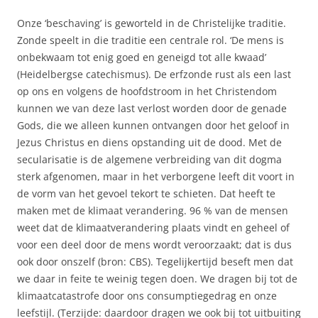
Onze ‘beschaving’ is geworteld in de Christelijke traditie.
Zonde speelt in die traditie een centrale rol. ‘De mens is
onbekwaam tot enig goed en geneigd tot alle kwaad’
(Heidelbergse catechismus). De erfzonde rust als een last
op ons en volgens de hoofdstroom in het Christendom
kunnen we van deze last verlost worden door de genade
Gods, die we alleen kunnen ontvangen door het geloof in
Jezus Christus en diens opstanding uit de dood. Met de
secularisatie is de algemene verbreiding van dit dogma
sterk afgenomen, maar in het verborgene leeft dit voort in
de vorm van het gevoel tekort te schieten. Dat heeft te
maken met de klimaat verandering. 96 % van de mensen
weet dat de klimaatverandering plaats vindt en geheel of
voor een deel door de mens wordt veroorzaakt; dat is dus
ook door onszelf (bron: CBS). Tegelijkertijd beseft men dat
we daar in feite te weinig tegen doen. We dragen bij tot de
klimaatcatastrofe door ons consumptiegedrag en onze
leefstijl. (Terzijde: daardoor dragen we ook bij tot uitbuiting