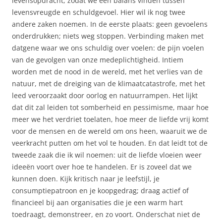
levensopdracht, zodat we een balans vinden tussen
levensvreugde en schuldgevoel. Hier wil ik nog twee
andere zaken noemen. In de eerste plaats: geen gevoelens
onderdrukken; niets weg stoppen. Verbinding maken met
datgene waar we ons schuldig over voelen: de pijn voelen
van de gevolgen van onze medeplichtigheid. Intiem
worden met de nood in de wereld, met het verlies van de
natuur, met de dreiging van de klimaatcatastrofe, met het
leed veroorzaakt door oorlog en natuurrampen. Het lijkt
dat dit zal leiden tot somberheid en pessimisme, maar hoe
meer we het verdriet toelaten, hoe meer de liefde vrij komt
voor de mensen en de wereld om ons heen, waaruit we de
veerkracht putten om het vol te houden. En dat leidt tot de
tweede zaak die ik wil noemen: uit de liefde vloeien weer
ideeën voort over hoe te handelen. Er is zoveel dat we
kunnen doen. Kijk kritisch naar je leefstijl, je
consumptiepatroon en je koopgedrag; draag actief of
financieel bij aan organisaties die je een warm hart
toedraagt, demonstreer, en zo voort. Onderschat niet de