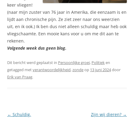
keer vliegen!
(naar mijn zuster van 76 jaar in Amerika, die eenzaam is en
lijdt aan chronische pijn. Ze ziet zeer naar ons weerzien
uit, en ik ook.) Ik ben dus niet alleen schuldig maar heb ook
vliegschaamte. Een mooie kans voor u om me dit aan te
rekenen.
Volgende week dus geen blog.
Dit bericht werd geplaatst in
Persoonlijke groei
,
Politiek
en
getagged met
verantwoordelijkheid
,
zonde
op
13 juni 2024
door
Erik van Praag
.
Berichtnavigatie
←
Schuldig.
Zijn wij dieren?
→