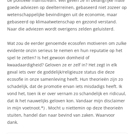
de politieke mainstream. Wel geven ze in belangrijke mate
goede adviezen op deelterreinen, gebaseerd niet zozeer op
wetenschappelijke bevindingen uit de economie, maar
gebaseerd op klimaatwetenschap en gezond verstand.
Naar die adviezen wordt overigens zelden geluisterd.
Wat zou de eerder genoemde ecosofen motiveren om zulke
evidente onzin serieus te nemen en hun reputatie op het
spel te zetten? Is het gewoon domheid of
kwaadaardigheid? Geloven ze er zelf in? Het zegt in elk
geval iets over de goddelijk/religieuze status die deze
ecosofie in onze samenleving heeft. Hun theorieën zijn zo
schadelijk, dat de promotie ervan iets misdadigs heeft. Ik
vond het, toen ik er over vernam zo schandelijk en ridicuul,
dat ik het nauwelijks geloven kon. Vandaar mijn disclaimer
in mijn voetnoot.*) . Mocht u niettemin op deze theorieën
stuiten, handel dan naar bevind van zaken. Waarvoor
dank.