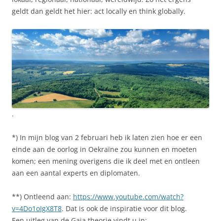
geldt dan geldt het hier: act locally en think globally.
.
*) In mijn blog van 2 februari heb ik laten zien hoe er een
einde aan de oorlog in Oekraïne zou kunnen en moeten
komen; een mening overigens die ik deel met en ontleen
aan een aantal experts en diplomaten.
**) Ontleend aan:
https://www.youtube.com/watch?
v=4Do1oIgX8T8
. Dat is ook de inspiratie voor dit blog.
Een uitleg van de Gaia theorie vindt u in: