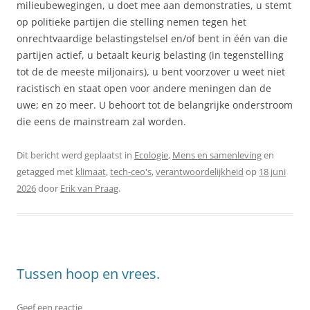
milieubewegingen, u doet mee aan demonstraties, u stemt
op politieke partijen die stelling nemen tegen het
onrechtvaardige belastingstelsel en/of bent in één van die
partijen actief, u betaalt keurig belasting (in tegenstelling
tot de de meeste miljonairs), u bent voorzover u weet niet
racistisch en staat open voor andere meningen dan de
uwe; en zo meer. U behoort tot de belangrijke onderstroom
die eens de mainstream zal worden.
Dit bericht werd geplaatst in
Ecologie
,
Mens en samenleving
en
getagged met
klimaat
,
tech-ceo's
,
verantwoordelijkheid
op
18 juni
2026
door
Erik van Praag
.
Tussen hoop en vrees.
Geef een reactie