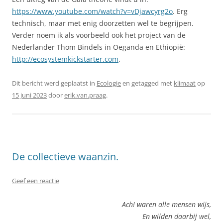
https://www.youtube.com/watch?v=vDjawcyrg2o
. Erg
technisch, maar met enig doorzetten wel te begrijpen.
Verder noem ik als voorbeeld ook het project van de
Nederlander Thom Bindels in Oeganda en Ethiopië:
http://ecosystemkickstarter.com
.
Dit bericht werd geplaatst in
Ecologie
en getagged met
klimaat
op
15 juni 2023
door
erik.van.praag
.
De collectieve waanzin.
Geef een reactie
Ach! waren alle mensen wijs,
En wilden daarbij wel,