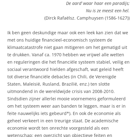
De aard’ waar haar een paradijs;
Nu is ze meest een hel.
(Dirck Rafaëlsz. Camphuysen (1586-1627))
Ik ben geen deskundige maar ook een leek kan zien dat we
met ons huidige financieel-economisch systeem de
klimaatcatastrofe niet gaan mitigeren om het gematigd uit
te drukken. Vanaf ca. 1970 hebben we vrijwel alle wetten
en reguleringen die het financiële systeem stabiel, veilig en
sociaal verantwoord hielden afgeschaft, wat geleid heeft
tot diverse financiële debacles (in Chili, de Verenigde
Staten, Maleisië, Rusland, Brazilië, enz.) ten slotte
uitmondend in de wereldwijde crisis van 2008-2010.
Sindsdien zijner allerlei mooie voornemens geformuleerd
om het systeem weer aan banden te leggen, maar is er in
feite nauwelijks iets gebeurd*). En ook de economie als
geheel verkeert in een treurige staat. De academische
economie wordt ten onrechte voorgesteld als een
wetenschap: een overzicht van objectieve feiten en