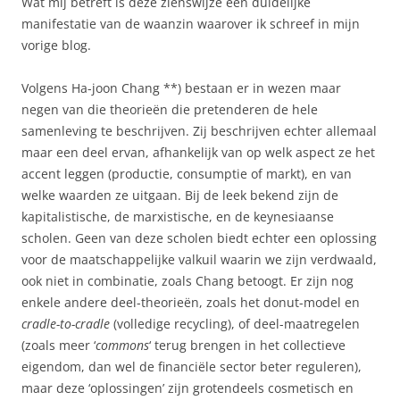
Wat mij betreft is deze zienswijze een duidelijke
manifestatie van de waanzin waarover ik schreef in mijn
vorige blog.
Volgens Ha-joon Chang **) bestaan er in wezen maar
negen van die theorieën die pretenderen de hele
samenleving te beschrijven. Zij beschrijven echter allemaal
maar een deel ervan, afhankelijk van op welk aspect ze het
accent leggen (productie, consumptie of markt), en van
welke waarden ze uitgaan. Bij de leek bekend zijn de
kapitalistische, de marxistische, en de keynesiaanse
scholen. Geen van deze scholen biedt echter een oplossing
voor de maatschappelijke valkuil waarin we zijn verdwaald,
ook niet in combinatie, zoals Chang betoogt. Er zijn nog
enkele andere deel-theorieën, zoals het donut-model en
cradle-to-cradle
(volledige recycling), of deel-maatregelen
(zoals meer ‘
commons
‘ terug brengen in het collectieve
eigendom, dan wel de financiële sector beter reguleren),
maar deze ‘oplossingen’ zijn grotendeels cosmetisch en