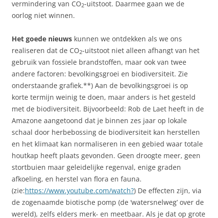
vermindering van CO
-uitstoot. Daarmee gaan we de
2
oorlog niet winnen.
Het goede nieuws
kunnen we ontdekken als we ons
realiseren dat de CO
-uitstoot niet alleen afhangt van het
2
gebruik van fossiele brandstoffen, maar ook van twee
andere factoren: bevolkingsgroei en biodiversiteit. Zie
onderstaande grafiek.**) Aan de bevolkingsgroei is op
korte termijn weinig te doen, maar anders is het gesteld
met de biodiversiteit. Bijvoorbeeld: Rob de Laet heeft in de
Amazone aangetoond dat je binnen zes jaar op lokale
schaal door herbebossing de biodiversiteit kan herstellen
en het klimaat kan normaliseren in een gebied waar totale
houtkap heeft plaats gevonden. Geen droogte meer, geen
stortbuien maar geleidelijke regenval, enige graden
afkoeling, en herstel van flora en fauna.
(zie:
https://www.youtube.com/watch?
) De effecten zijn, via
de zogenaamde biotische pomp (de ‘watersnelweg’ over de
wereld), zelfs elders merk- en meetbaar. Als je dat op grote