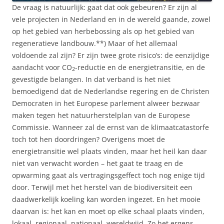
De vraag is natuurlijk: gaat dat ook gebeuren? Er zijn al
vele projecten in Nederland en in de wereld gaande, zowel
op het gebied van herbebossing als op het gebied van
regeneratieve landbouw.**) Maar of het allemaal
voldoende zal zijn? Er zijn twee grote risico’s: de eenzijdige
aandacht voor CO
-reductie en de energietransitie, en de
2
gevestigde belangen. In dat verband is het niet
bemoedigend dat de Nederlandse regering en de Christen
Democraten in het Europese parlement alweer bezwaar
maken tegen het natuurherstelplan van de Europese
Commissie. Wanneer zal de ernst van de klimaatcatastorfe
toch tot hen doordringen? Overigens moet de
energietransitie wel plaats vinden, maar het heil kan daar
niet van verwacht worden – het gaat te traag en de
opwarming gaat als vertragingsgeffect toch nog enige tijd
door. Terwijl met het herstel van de biodiversiteit een
daadwerkelijk koeling kan worden ingezet. En het mooie
daarvan is: het kan en moet op elke schaal plaats vinden,
lokaal, regionaal, nationaal, wereldwijd. Zo het ergens