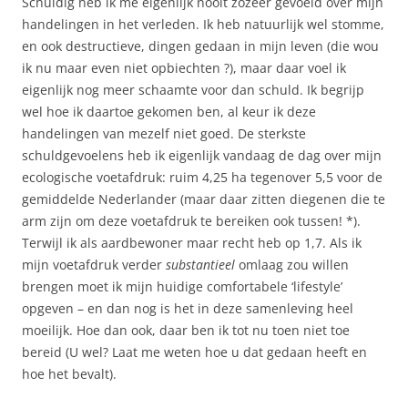
Schuldig heb ik me eigenlijk nooit zozeer gevoeld over mijn
handelingen in het verleden. Ik heb natuurlijk wel stomme,
en ook destructieve, dingen gedaan in mijn leven (die wou
ik nu maar even niet opbiechten ?), maar daar voel ik
eigenlijk nog meer schaamte voor dan schuld. Ik begrijp
wel hoe ik daartoe gekomen ben, al keur ik deze
handelingen van mezelf niet goed. De sterkste
schuldgevoelens heb ik eigenlijk vandaag de dag over mijn
ecologische voetafdruk: ruim 4,25 ha tegenover 5,5 voor de
gemiddelde Nederlander (maar daar zitten diegenen die te
arm zijn om deze voetafdruk te bereiken ook tussen! *).
Terwijl ik als aardbewoner maar recht heb op 1,7. Als ik
mijn voetafdruk verder
substantieel
omlaag zou willen
brengen moet ik mijn huidige comfortabele ‘lifestyle’
opgeven – en dan nog is het in deze samenleving heel
moeilijk. Hoe dan ook, daar ben ik tot nu toen niet toe
bereid (U wel? Laat me weten hoe u dat gedaan heeft en
hoe het bevalt).