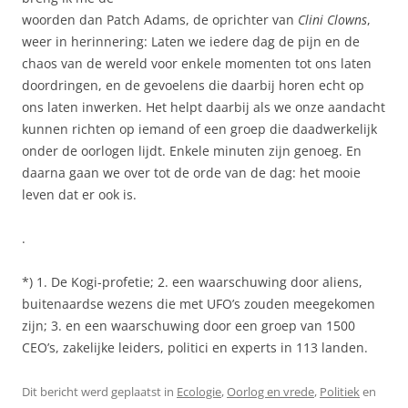
woorden dan Patch Adams, de oprichter van
Clini Clowns
,
weer in herinnering: Laten we iedere dag de pijn en de
chaos van de wereld voor enkele momenten tot ons laten
doordringen, en de gevoelens die daarbij horen echt op
ons laten inwerken. Het helpt daarbij als we onze aandacht
kunnen richten op iemand of een groep die daadwerkelijk
onder de oorlogen lijdt. Enkele minuten zijn genoeg. En
daarna gaan we over tot de orde van de dag: het mooie
leven dat er ook is.
.
*) 1. De Kogi-profetie; 2. een waarschuwing door aliens,
buitenaardse wezens die met UFO’s zouden meegekomen
zijn; 3. en een waarschuwing door een groep van 1500
CEO’s, zakelijke leiders, politici en experts in 113 landen.
Dit bericht werd geplaatst in
Ecologie
,
Oorlog en vrede
,
Politiek
en