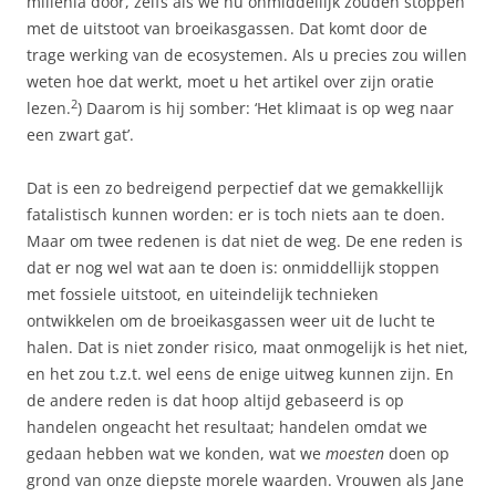
millenia door, zelfs als we nu onmiddellijk zouden stoppen
met de uitstoot van broeikasgassen. Dat komt door de
trage werking van de ecosystemen. Als u precies zou willen
weten hoe dat werkt, moet u het artikel over zijn oratie
2
lezen.
) Daarom is hij somber: ‘Het klimaat is op weg naar
een zwart gat’.
Dat is een zo bedreigend perpectief dat we gemakkellijk
fatalistisch kunnen worden: er is toch niets aan te doen.
Maar om twee redenen is dat niet de weg. De ene reden is
dat er nog wel wat aan te doen is: onmiddellijk stoppen
met fossiele uitstoot, en uiteindelijk technieken
ontwikkelen om de broeikasgassen weer uit de lucht te
halen. Dat is niet zonder risico, maat onmogelijk is het niet,
en het zou t.z.t. wel eens de enige uitweg kunnen zijn. En
de andere reden is dat hoop altijd gebaseerd is op
handelen ongeacht het resultaat; handelen omdat we
gedaan hebben wat we konden, wat we
moesten
doen op
grond van onze diepste morele waarden. Vrouwen als Jane