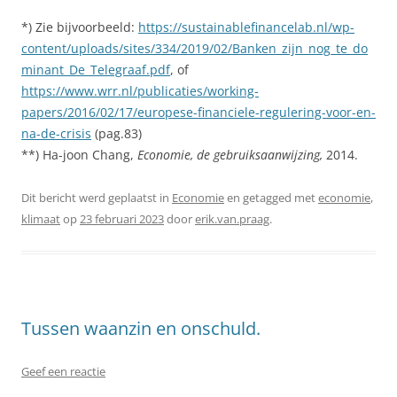
*) Zie bijvoorbeeld:
https://sustainablefinancelab.nl/wp-
content/uploads/sites/334/2019/02/Banken_zijn_nog_te_do
minant_De_Telegraaf.pdf
, of
https://www.wrr.nl/publicaties/working-
papers/2016/02/17/europese-financiele-regulering-voor-en-
na-de-crisis
(pag.83)
**) Ha-joon Chang,
Economie, de gebruiksaanwijzing,
2014.
Dit bericht werd geplaatst in
Economie
en getagged met
economie
,
klimaat
op
23 februari 2023
door
erik.van.praag
.
Tussen waanzin en onschuld.
Geef een reactie