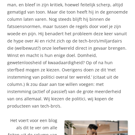
man, en bleef in zijn kritiek, hoewel feitelijk scherp, altijd
gematigd van toon. Maar die toon heeft hij in de genoemde
column laten varen. Nog steeds blijft hij binnen de
fatsoensnormen, maar tussen de regels door voel je zijn
woede en pijn. Hij benadert het probleem deze keer vanuit
de hype over AI en richt zich op de tech-bro’s/miljardairs
die (welbewust?) onze leefwereld direct in gevaar brengen.
Winst en macht is hun enige doel. Domheid,
gewetenloosheid of kwaadaardigheid? Op of na hun
sterfbed mogen ze kiezen. Overigens doen ze dit ‘met
instemming van politici overal ter wereld.’ (citaat uit de
column.) Ik zou daar aan toe willen voegen: met
instemming (actief of passief) van de grote meerderheid
van ons allemaal. Wij kiezen de politici, wij kopen de
producteen van tech-bro’s.
Het voert voor een blog
als dit te ver om alle
feiten uit de column van