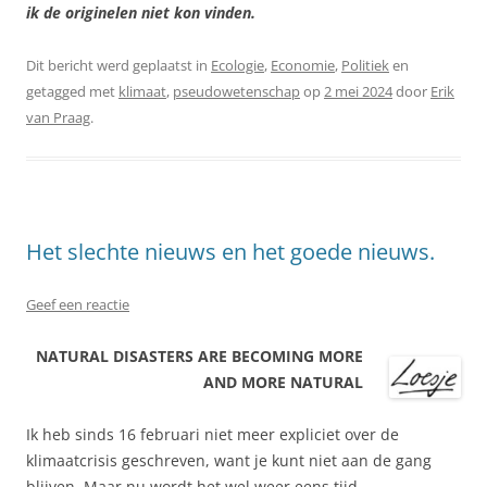
ik de originelen niet kon vinden.
Dit bericht werd geplaatst in
Ecologie
,
Economie
,
Politiek
en
getagged met
klimaat
,
pseudowetenschap
op
2 mei 2024
door
Erik
van Praag
.
Het slechte nieuws en het goede nieuws.
Geef een reactie
NATURAL DISASTERS ARE BECOMING MORE
AND MORE NATURAL
Ik heb sinds 16 februari niet meer expliciet over de
klimaatcrisis geschreven, want je kunt niet aan de gang
blijven. Maar nu wordt het wel weer eens tijd.