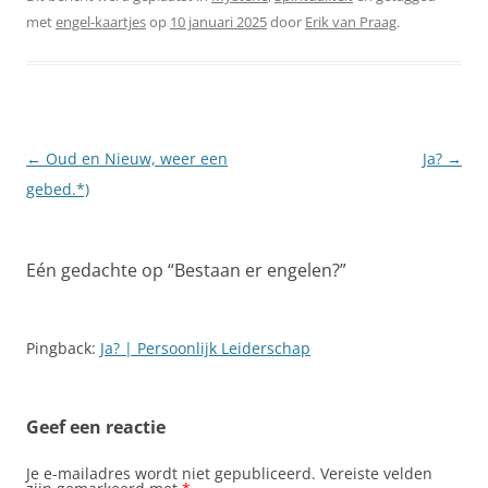
met
engel-kaartjes
op
10 januari 2025
door
Erik van Praag
.
Berichtnavigatie
←
Oud en Nieuw, weer een
Ja?
→
gebed.*)
Eén gedachte op “
Bestaan er engelen?
”
Pingback:
Ja? | Persoonlijk Leiderschap
Geef een reactie
Je e-mailadres wordt niet gepubliceerd.
Vereiste velden