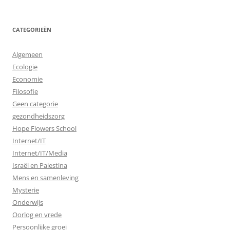
CATEGORIEËN
Algemeen
Ecologie
Economie
Filosofie
Geen categorie
gezondheidszorg
Hope Flowers School
Internet/IT
Internet/IT/Media
Israël en Palestina
Mens en samenleving
Mysterie
Onderwijs
Oorlog en vrede
Persoonlijke groei