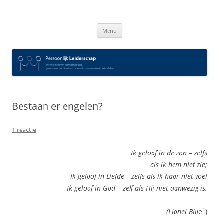
Spring
naar
Persoonlijk Leiderschap
inhoud
Menu
Bestaan er engelen?
1 reactie
Ik geloof in de zon – zelfs
als ik hem niet zie;
Ik geloof in Liefde – zelfs als ik haar niet voel
Ik geloof in God – zelf als Hij niet aanwezig is.
1
(Lionel Blu
e
)