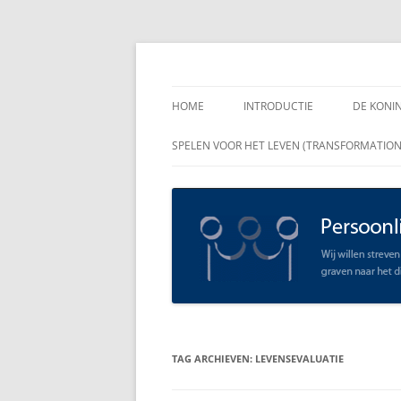
Spring
naar
inhoud
Persoonlijk Leiders
HOME
INTRODUCTIE
DE KONI
ENKELE
SPELEN VOOR HET LEVEN (TRANSFORMATIO
RAADGE
DE KON
LEIDER
OPEN C
SCHAAR
TAG ARCHIEVEN:
LEVENSEVALUATIE