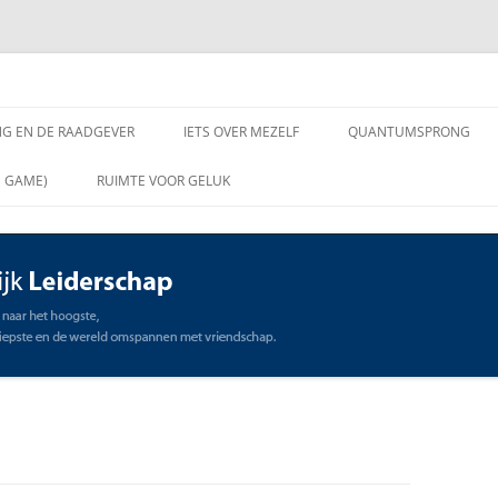
chap
NG EN DE RAADGEVER
IETS OVER MEZELF
QUANTUMSPRONG
 VRAGEN AAN DE
N GAME)
RUIMTE VOOR GELUK
VER
ING EN DE RAADGEVER
SCHAP
OMMUNICATIE
STE