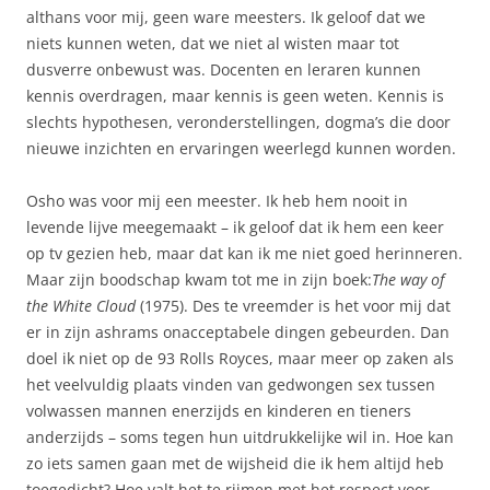
althans voor mij, geen ware meesters. Ik geloof dat we
niets kunnen weten, dat we niet al wisten maar tot
dusverre onbewust was. Docenten en leraren kunnen
kennis overdragen, maar kennis is geen weten. Kennis is
slechts hypothesen, veronderstellingen, dogma’s die door
nieuwe inzichten en ervaringen weerlegd kunnen worden.
Osho was voor mij een meester. Ik heb hem nooit in
levende lijve meegemaakt – ik geloof dat ik hem een keer
op tv gezien heb, maar dat kan ik me niet goed herinneren.
Maar zijn boodschap kwam tot me in zijn boek:
The way of
the White Cloud
(1975). Des te vreemder is het voor mij dat
er in zijn ashrams onacceptabele dingen gebeurden. Dan
doel ik niet op de 93 Rolls Royces, maar meer op zaken als
het veelvuldig plaats vinden van gedwongen sex tussen
volwassen mannen enerzijds en kinderen en tieners
anderzijds – soms tegen hun uitdrukkelijke wil in. Hoe kan
zo iets samen gaan met de wijsheid die ik hem altijd heb
toegedicht? Hoe valt het te rijmen met het respect voor