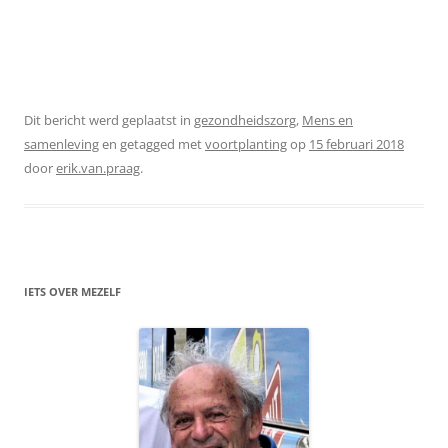
Dit bericht werd geplaatst in
gezondheidszorg
,
Mens en
samenleving
en getagged met
voortplanting
op
15 februari 2018
door
erik.van.praag
.
IETS OVER MEZELF