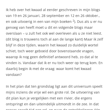
Ik heb over het kwaad al eerder geschreven in mijn blogs
van 19 en 26 januari, 28 september en 12 en 26 oktober.,
2
en ook uitvoerig in een van mijn boeken
). Dus als u er nu
genoeg van heeft moet u dit en volgende blogs maar
overslaan – u zult het ook wel overleven als u ze niet leest.
(dit blog is trouwens toch al aan de lange kant) Maar ik zelf
blijf in deze tijden, waarin het kwaad zo duidelijk wortel
schiet, toch weer geboeid door bovenstaande vragen,
waarop ik nog geen definitief antwoord heb, zo dat al te
vinden is. Vandaar dat ik er nu toch weer op terug kom. En
daarbij begin ik met de vraag: waar komt het kwaad
vandaan?
In het plan dat ten grondslag ligt aan dit universum speelt
mijns inziens de vrije wil een grote rol. De uitvoering van
dit plan kun je vergelijken met een rivier, die ergens
ontspringt en dan uiteindelijk uitmondt in de zee. In dat
proces speelt tijd een rol, en gaan de ontwikkelingen één