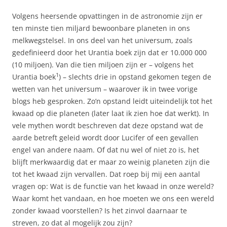
Volgens heersende opvattingen in de astronomie zijn er
ten minste tien miljard bewoonbare planeten in ons
melkwegstelsel. In ons deel van het universum, zoals
gedefinieerd door het Urantia boek zijn dat er 10.000 000
(10 miljoen). Van die tien miljoen zijn er – volgens het
1
Urantia boek
) – slechts drie in opstand gekomen tegen de
wetten van het universum – waarover ik in twee vorige
blogs heb gesproken. Zo’n opstand leidt uiteindelijk tot het
kwaad op die planeten (later laat ik zien hoe dat werkt). In
vele mythen wordt beschreven dat deze opstand wat de
aarde betreft geleid wordt door Lucifer of een gevallen
engel van andere naam. Of dat nu wel of niet zo is, het
blijft merkwaardig dat er maar zo weinig planeten zijn die
tot het kwaad zijn vervallen. Dat roep bij mij een aantal
vragen op: Wat is de functie van het kwaad in onze wereld?
Waar komt het vandaan, en hoe moeten we ons een wereld
zonder kwaad voorstellen? Is het zinvol daarnaar te
streven, zo dat al mogelijk zou zijn?