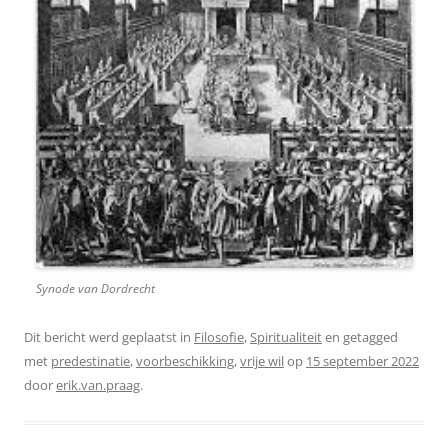
Synode van Dordrecht
Dit bericht werd geplaatst in
Filosofie
,
Spiritualiteit
en getagged
met
predestinatie
,
voorbeschikking
,
vrije wil
op
15 september 2022
door
erik.van.praag
.