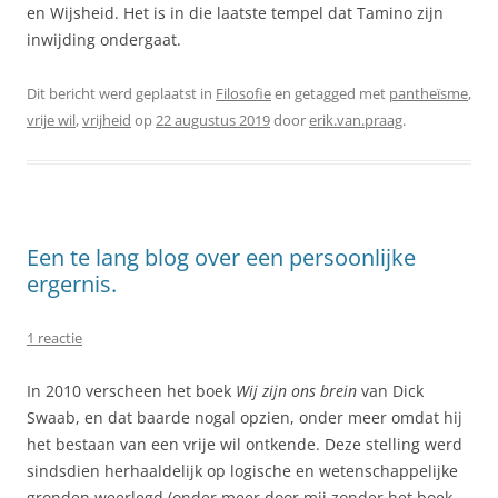
en Wijsheid. Het is in die laatste tempel dat Tamino zijn
inwijding ondergaat.
Dit bericht werd geplaatst in
Filosofie
en getagged met
pantheïsme
,
vrije wil
,
vrijheid
op
22 augustus 2019
door
erik.van.praag
.
Een te lang blog over een persoonlijke
ergernis.
1 reactie
In 2010 verscheen het boek
Wij zijn ons brein
van Dick
Swaab, en dat baarde nogal opzien, onder meer omdat hij
het bestaan van een vrije wil ontkende. Deze stelling werd
sindsdien herhaaldelijk op logische en wetenschappelijke
gronden weerlegd (onder meer door mij zonder het boek