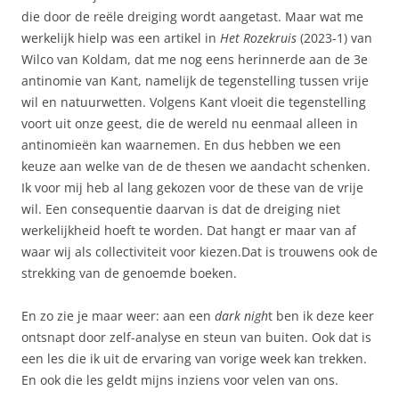
die door de reële dreiging wordt aangetast. Maar wat me
werkelijk hielp was een artikel in
Het Rozekruis
(2023-1) van
Wilco van Koldam, dat me nog eens herinnerde aan de 3e
antinomie van Kant, namelijk de tegenstelling tussen vrije
wil en natuurwetten. Volgens Kant vloeit die tegenstelling
voort uit onze geest, die de wereld nu eenmaal alleen in
antinomieën kan waarnemen. En dus hebben we een
keuze aan welke van de de thesen we aandacht schenken.
Ik voor mij heb al lang gekozen voor de these van de vrije
wil. Een consequentie daarvan is dat de dreiging niet
werkelijkheid hoeft te worden. Dat hangt er maar van af
waar wij als collectiviteit voor kiezen.Dat is trouwens ook de
strekking van de genoemde boeken.
En zo zie je maar weer: aan een
dark nigh
t ben ik deze keer
ontsnapt door zelf-analyse en steun van buiten. Ook dat is
een les die ik uit de ervaring van vorige week kan trekken.
En ook die les geldt mijns inziens voor velen van ons.