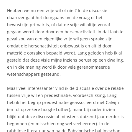
Hebben we nu een vrije wil of niet? In de discussie
daarover gaat het doorgaans om de vraag of het
bewustzijn primair is, of dat de vrije wil altijd vooraf
gegaan wordt door door een hersenactiviteit. In dat laatste
geval zou van een eigenlijke vrije wil geen sprake zijn.,
omdat die hersenactiviteit onbewust is en altijd door
materiële oorzaken bepaald wordt. Lang geleden heb ik al
gesteld dat deze visie mijns inziens berust op een dwaling,
en in die mening word ik door vele gerenommeerde
wetenschappers gesteund.
Maar veel interessanter vind ik de discussie over de relatie
tussen vrije wil en predestinatie, voorbeschikking. Lang
heb ik het begrip predestinatie geassocieerd met Calvijn
(en tot op zekere hoogte Luther), maar bij nader inzien
blijkt dat deze discussie al minstens duizend jaar eerder is
begonnen (en misschien nog wel veel eerder). In de
rabbijnse literatuur van na de Babylonische ballingschap