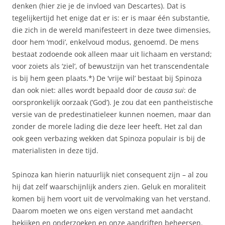
denken (hier zie je de invloed van Descartes). Dat is
tegelijkertijd het enige dat er is: er is maar één substantie,
die zich in de wereld manifesteert in deze twee dimensies,
door hem ‘modi’, enkelvoud modus, genoemd. De mens
bestaat zodoende ook alleen maar uit lichaam en verstand;
voor zoiets als ‘ziel’, of bewustzijn van het transcendentale
is bij hem geen plaats.*) De ‘vrije wil’ bestaat bij Spinoza
dan ook niet: alles wordt bepaald door de
causa sui
: de
oorspronkelijk oorzaak (‘God’). Je zou dat een pantheïstische
versie van de predestinatieleer kunnen noemen, maar dan
zonder de morele lading die deze leer heeft. Het zal dan
ook geen verbazing wekken dat Spinoza populair is bij de
materialisten in deze tijd.
Spinoza kan hierin natuurlijk niet consequent zijn – al zou
hij dat zelf waarschijnlijk anders zien. Geluk en moraliteit
komen bij hem voort uit de vervolmaking van het verstand.
Daarom moeten we ons eigen verstand met aandacht
bekijken en onderzoeken en onze aandriften beheersen.