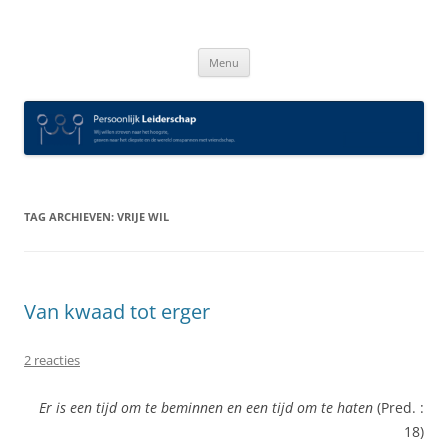
Spring
naar
Persoonlijk Leiderschap
inhoud
Menu
TAG ARCHIEVEN:
VRIJE WIL
Van kwaad tot erger
2 reacties
Er is een tijd om te beminnen en een tijd om te haten
(Pred. :
18)