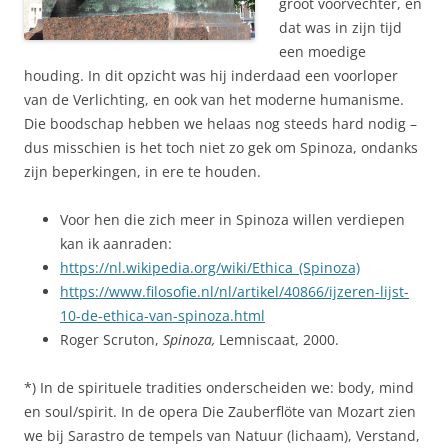
groot voorvechter, en
dat was in zijn tijd
een moedige
houding. In dit opzicht was hij inderdaad een voorloper
van de Verlichting, en ook van het moderne humanisme.
Die boodschap hebben we helaas nog steeds hard nodig –
dus misschien is het toch niet zo gek om Spinoza, ondanks
zijn beperkingen, in ere te houden.
Voor hen die zich meer in Spinoza willen verdiepen
kan ik aanraden:
https://nl.wikipedia.org/wiki/Ethica_(Spinoza)
https://www.filosofie.nl/nl/artikel/40866/ijzeren-lijst-
10-de-ethica-van-spinoza.html
Roger Scruton,
Spinoza,
Lemniscaat, 2000.
*) In de spirituele tradities onderscheiden we: body, mind
en soul/spirit. In de opera Die Zauberflöte van Mozart zien
we bij Sarastro de tempels van Natuur (lichaam), Verstand,