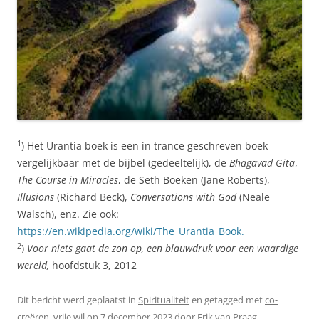
1
) Het Urantia boek is een in trance geschreven boek
vergelijkbaar met de bijbel (gedeeltelijk), de
Bhagavad Gita
,
The Course in Miracles
, de Seth Boeken (Jane Roberts),
Illusions
(Richard Beck),
Conversations with God
(Neale
Walsch), enz. Zie ook:
https://en.wikipedia.org/wiki/The_Urantia_Book.
2
)
Voor niets gaat de zon op, een blauwdruk voor een waardige
wereld,
hoofdstuk 3, 2012
Dit bericht werd geplaatst in
Spiritualiteit
en getagged met
co-
creëren
,
vrije wil
op
7 december 2023
door
Erik van Praag
.