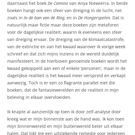
daarnaast het boek
De Camino
van Anya Niewierra. In beide
boeken hangt ook een sfeer van dreiging in de lucht, net
zoals in
In de ban van de RIng,
en in
De Hongerspelen.
Dat is
natuurlijk maar fictie maar deze boeken zijn metaforen
voor de dagelijkse realiteit, waarin ik eveneens een sfeer
van dreiging ervaar. De dreiging van de klimaatcatastrofe,
van de extinctie en van het kwaad waarover ik vorige week
schreef en dat zich mijns inziens in de wereld duidelijk
manifesteert. In de hierboven genoemde boeken wordt het
kwaad gekoppeld aan een of enkele ‘personen’, maar in de
dagelijkse realiteit is het kwaad meer verspreid en verkapt
aanwezig. Toch is er een zo flagrante parallel met die
boeken, dat de fantasiewerelden en de realiteit in mijn
beleving in elkaar overvloeiden.
Ik knapte al aanzienlijk op toen ik door zelf-analyse door
kreeg wat er mijn binnenste aan de hand was. Ik kon toen
mijn binnenwereld en mijn buitenwereld beter uit elkaar
halen. Dat lijkt me een uitstekende remedie voor iedereen