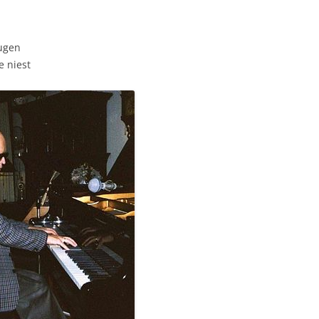
eugen
e niest