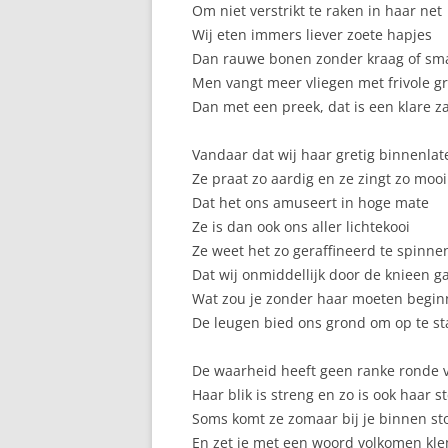
Om niet verstrikt te raken in haar net
Wij eten immers liever zoete hapjes
Dan rauwe bonen zonder kraag of sm
Men vangt meer vliegen met frivole g
Dan met een preek, dat is een klare z
Vandaar dat wij haar gretig binnenlat
Ze praat zo aardig en ze zingt zo mooi
Dat het ons amuseert in hoge mate
Ze is dan ook ons aller lichtekooi
Ze weet het zo geraffineerd te spinne
Dat wij onmiddellijk door de knieen g
Wat zou je zonder haar moeten begi
De leugen bied ons grond om op te s
De waarheid heeft geen ranke ronde
Haar blik is streng en zo is ook haar 
Soms komt ze zomaar bij je binnen s
En zet je met een woord volkomen kl