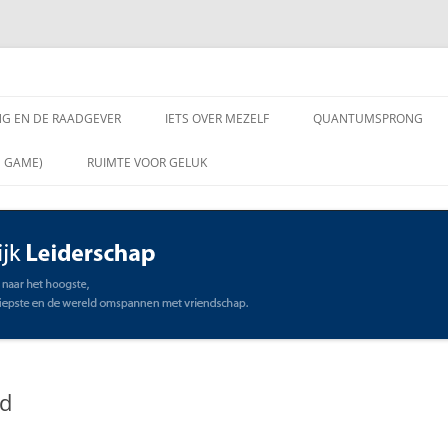
chap
NG EN DE RAADGEVER
IETS OVER MEZELF
QUANTUMSPRONG
 VRAGEN AAN DE
N GAME)
RUIMTE VOOR GELUK
VER
ING EN DE RAADGEVER
SCHAP
OMMUNICATIE
STE
id