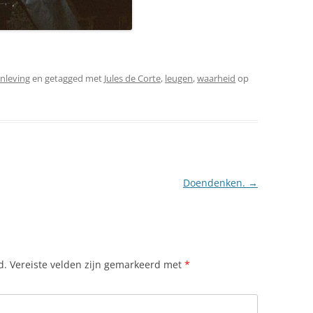
nleving
en getagged met
Jules de Corte
,
leugen
,
waarheid
op
Doendenken.
→
d.
Vereiste velden zijn gemarkeerd met
*