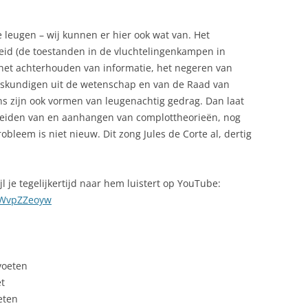
e leugen – wij kunnen er hier ook wat van. Het
eid (de toestanden in de vluchtelingenkampen in
 het achterhouden van informatie, het negeren van
skundigen uit de wetenschap en van de Raad van
ns zijn ook vormen van leugenachtig gedrag. Dan laat
spreiden van en aanhangen van complottheorieën, nog
bleem is niet nieuw. Dit zong Jules de Corte al, dertig
l je tegelijkertijd naar hem luistert op YouTube:
tWvpZZeoyw
voeten
et
eten