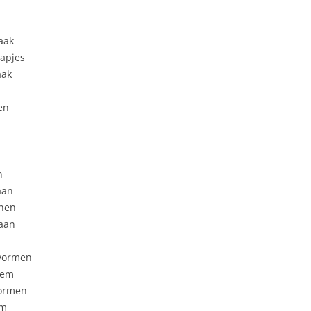
aak
rapjes
aak
en
n
aan
nnen
taan
 vormen
stem
tormen
em