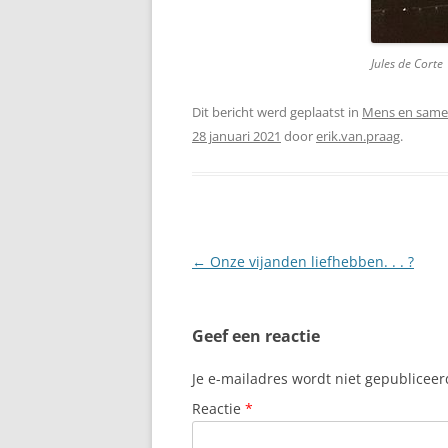
Jules de Corte
Dit bericht werd geplaatst in
Mens en same
28 januari 2021
door
erik.van.praag
.
Berichtnavigatie
←
Onze vijanden liefhebben. . . ?
Geef een reactie
Je e-mailadres wordt niet gepubliceer
Reactie
*