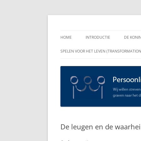
Spring
naar
inhoud
Persoonlijk Leiders
HOME
INTRODUCTIE
DE KONI
ENKELE
SPELEN VOOR HET LEVEN (TRANSFORMATIO
RAADGE
DE KON
LEIDER
OPEN C
SCHAAR
De leugen en de waarhe