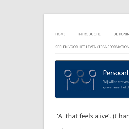
Spring
naar
inhoud
Persoonlijk Leiders
HOME
INTRODUCTIE
DE KONI
ENKELE
SPELEN VOOR HET LEVEN (TRANSFORMATIO
RAADGE
DE KON
LEIDER
OPEN C
SCHAAR
‘AI that feels alive’. (Cha