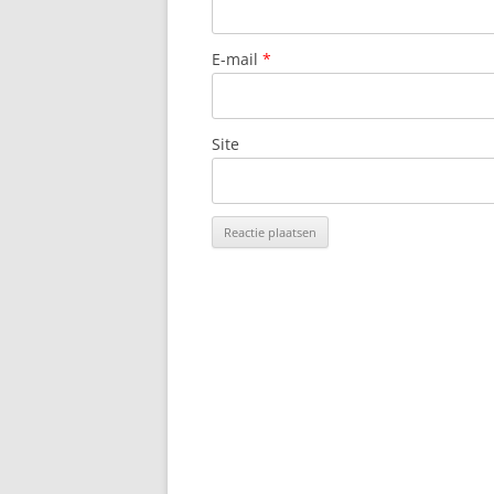
E-mail
*
Site