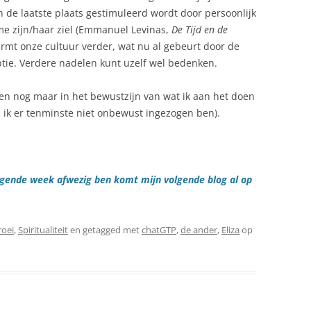
 in de laatste plaats gestimuleerd wordt door persoonlijk
e zijn/haar ziel (Emmanuel Levinas,
De Tijd en de
armt onze cultuur verder, wat nu al gebeurt door de
ie. Verdere nadelen kunt uzelf wel bedenken.
leen nog maar in het bewustzijn van wat ik aan het doen
 ik er tenminste niet onbewust ingezogen ben).
lgende week afwezig ben komt mijn volgende blog al op
roei
,
Spiritualiteit
en getagged met
chatGTP
,
de ander
,
Eliza
op