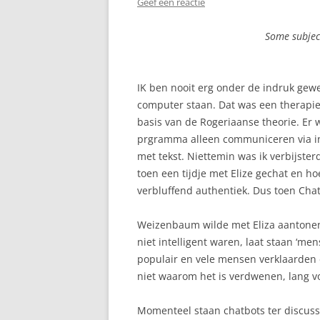
Geef een reactie
Some subject
IK ben nooit erg onder de indruk gew
computer staan. Dat was een therap
basis van de Rogeriaanse theorie. Er w
prgramma alleen communiceren via ing
met tekst. Niettemin was ik verbijsterd
toen een tijdje met Elize gechat en ho
verbluffend authentiek. Dus toen Cha
Weizenbaum wilde met Eliza aantonen 
niet intelligent waren, laat staan ‘men
populair en vele mensen verklaarden d
niet waarom het is verdwenen, lang v
Momenteel staan chatbots ter discuss