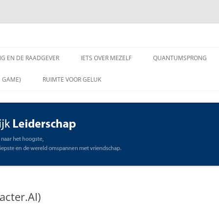
chap
NG EN DE RAADGEVER
IETS OVER MEZELF
QUANTUMSPRONG
 VRAGEN AAN DE
N GAME)
RUIMTE VOOR GELUK
VER
ING EN DE RAADGEVER
SCHAP
OMMUNICATIE
STE
racter.AI)