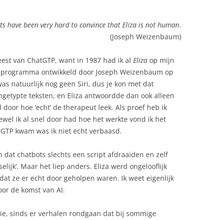
s have been very hard to convince that Eliza is not human
.
(Joseph Weizenbaum)
eest van ChatGTP, want in 1987 had ik al
Eliza
op mijn
ieprogramma ontwikkeld door Joseph Weizenbaum op
as natuurlijk nog geen Siri, dus je kon met dat
etypte teksten, en Eliza antwoordde dan ook alleen
 door hoe ‘echt’ de therapeut leek. Als proef heb ik
ewel ik al snel door had hoe het werkte vond ik het
tGTP kwam was ik niet echt verbaasd.
dat chatbots slechts een script afdraaiden en zelf
selijk’. Maar het liep anders. Eliza werd ongelooflijk
at ze er echt door geholpen waren. Ik weet eigenlijk
oor de komst van AI.
ie, sinds er verhalen rondgaan dat bij sommige