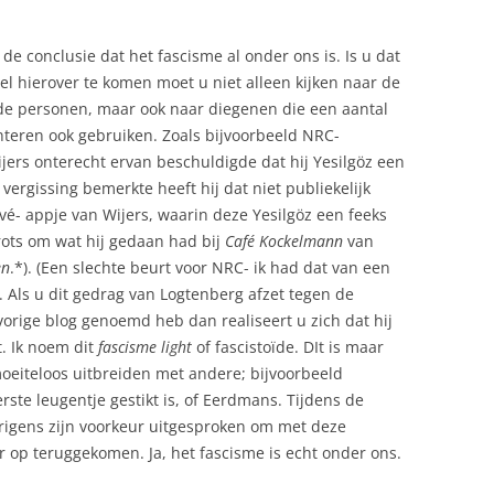
de conclusie dat het fascisme al onder ons is. Is u dat
l hierover te komen moet u niet alleen kijken naar de
de personen, maar ook naar diegenen die een aantal
nteren ook gebruiken. Zoals bijvoorbeeld NRC-
jers onterecht ervan beschuldigde dat hij Yesilgöz een
ergissing bemerkte heeft hij dat niet publiekelijk
vé- appje van Wijers, waarin deze Yesilgöz een feeks
rots om wat hij gedaan had bij
Café Kockelmann
van
en
.*). (Een slechte beurt voor NRC- ik had dat van een
). Als u dit gedrag van Logtenberg afzet tegen de
t vorige blog genoemd heb dan realiseert u zich dat hij
t. Ik noem dit
fascisme light
of fascistoïde. DIt is maar
oeiteloos uitbreiden met andere; bijvoorbeeld
erste leugentje gestikt is, of Eerdmans. Tijdens de
rigens zijn voorkeur uitgesproken om met deze
ter op teruggekomen. Ja, het fascisme is echt onder ons.