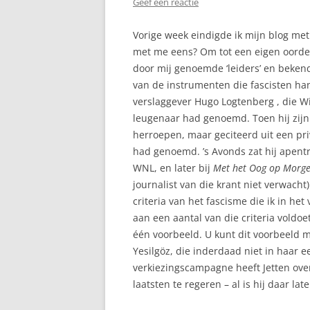
Geef een reactie
Vorige week eindigde ik mijn blog met 
met me eens? Om tot een eigen oordee
door mij genoemde ‘leiders’ en beken
van de instrumenten die fascisten ha
verslaggever Hugo Logtenberg , die Wi
leugenaar had genoemd. Toen hij zijn v
herroepen, maar geciteerd uit een pri
had genoemd. ’s Avonds zat hij apent
WNL, en later bij
Met het Oog op Morg
journalist van die krant niet verwacht
criteria van het fascisme die ik in he
aan een aantal van die criteria voldoe
één voorbeeld. U kunt dit voorbeeld m
Yesilgöz, die inderdaad niet in haar e
verkiezingscampagne heeft Jetten ove
laatsten te regeren – al is hij daar la