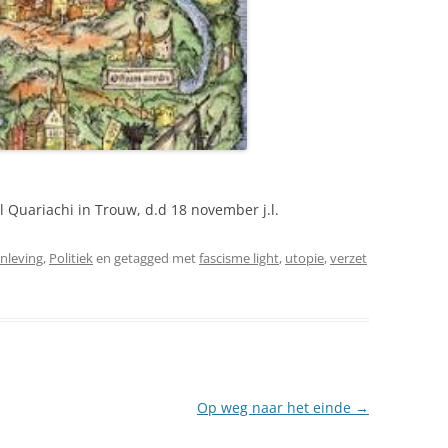
 Quariachi in Trouw, d.d 18 november j.l.
nleving
,
Politiek
en getagged met
fascisme light
,
utopie
,
verzet
Op weg naar het einde
→