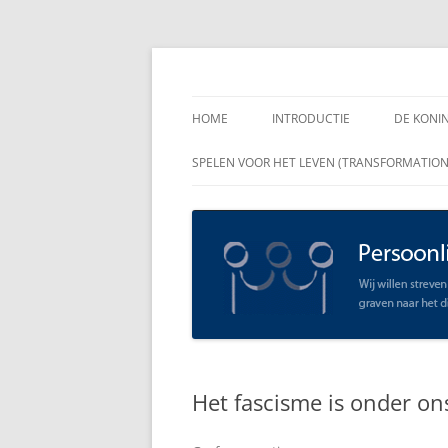
Spring
naar
inhoud
Persoonlijk Leiders
HOME
INTRODUCTIE
DE KONI
ENKELE
SPELEN VOOR HET LEVEN (TRANSFORMATIO
RAADGE
DE KON
LEIDER
OPEN C
SCHAAR
Het fascisme is onder ons