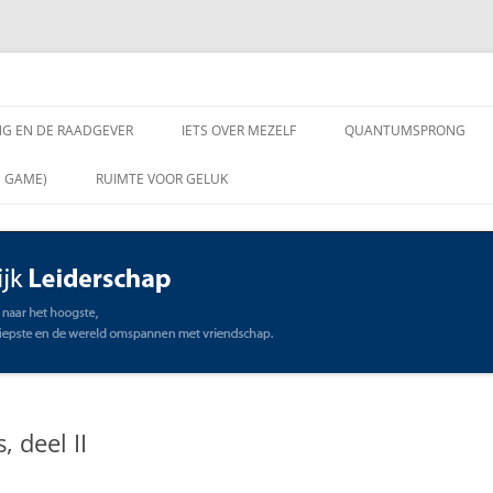
chap
NG EN DE RAADGEVER
IETS OVER MEZELF
QUANTUMSPRONG
 VRAGEN AAN DE
N GAME)
RUIMTE VOOR GELUK
VER
ING EN DE RAADGEVER
SCHAP
OMMUNICATIE
STE
, deel II