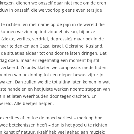
ekregen, dienen we onszelf daar niet mee om de oren
aduw in onszelf, die we voorlopig eens even terzijde
te richten, en met name op de pijn in de wereld die
 kunnen we zien op individueel niveau, bij onze
 (ziekte, verlies, verdriet, depressie), maar ook in de
maar te denken aan Gaza, Israel, Oekraïne, Rusland,
de situaties aldaar tot ons door te laten dringen. Dat
ag doen, maar er regelmatig een moment bij stil
et verkeerd. Zo ontwikkelen we compassie: mede-lijden.
menten van bezinning tot een dieper bewustzijn zijn
aken. Dan zullen we die tot uiting laten komen in wat
uiste handelen en het juiste werken noemt: stappen van
s niet laten weerhouden door tegenkrachten. En
ereld. Alle beetjes helpen.
exercities af en toe de moed verliest – merk op hoe
twee betekenissen heeft – dan is het goed u te richten
n kunst of natuur. Ikzelf heb veel gehad aan muziek: