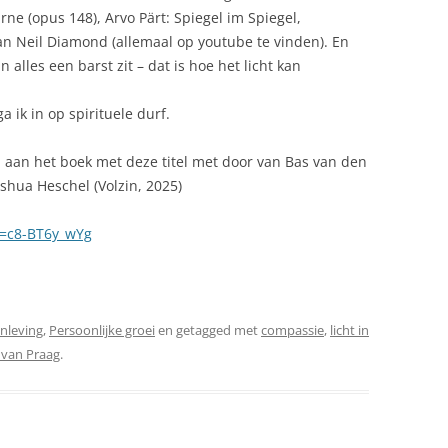
ne (opus 148), Arvo Pärt: Spiegel im Spiegel,
n Neil Diamond (allemaal op youtube te vinden). En
in alles een barst zit – dat is hoe het licht kan
 ik in op spirituele durf.
nd aan het boek met deze titel met door van Bas van den
shua Heschel (Volzin, 2025)
v=c8-BT6y_wYg
nleving
,
Persoonlijke groei
en getagged met
compassie
,
licht in
 van Praag
.