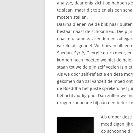
analyse, daar enig zicht op hebben g
te slaan, maar dit te zien als een sch
moeten stellen.
Daarna dienen we de blik naar buiten 
bestaat naast de schoonheid. Die pijn
naasten, familie, vrienden en collega’s
wereld als geheel. We hoeven alleen 
Soedan, Syrië, Georgië en zo meer, en 
kunnen noch moeten we niet de hele d
staan tot we de pijn zelf voelen is ni
Als we door zelf-reflectie en deze mo
gekomen dan zal vanzelf de moed ontw
de Boeddha het juiste spreken, het j
het achtvoudig pad. Dan zullen we on
dragen zodoende bij aan een betere w
Als u door deze 
moed eigenlijk 
op schoonheid i