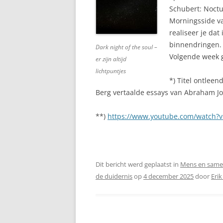
Schubert: Noctur
Morningsside va
realiseer je dat 
binnendringen.
Dark night of the soul –
Volgende week ga
er zijn altijd
lichtpuntjes
*) Titel ontlee
Berg vertaalde essays van Abraham Jo
**)
https://www.youtube.com/watch?
Dit bericht werd geplaatst in
Mens en same
de duidernis
op
4 december 2025
door
Erik