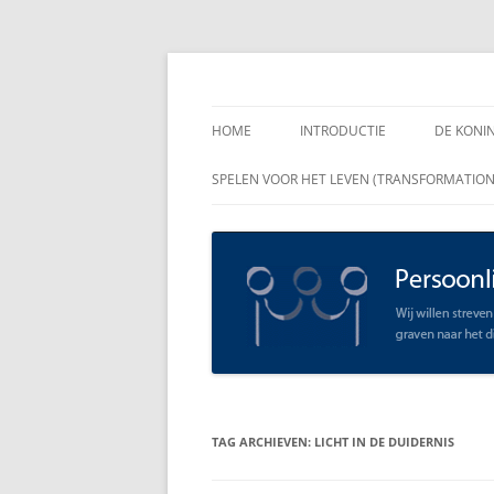
Spring
naar
inhoud
Persoonlijk Leiders
HOME
INTRODUCTIE
DE KONI
ENKELE
SPELEN VOOR HET LEVEN (TRANSFORMATIO
RAADGE
DE KON
LEIDER
OPEN C
SCHAAR
TAG ARCHIEVEN:
LICHT IN DE DUIDERNIS