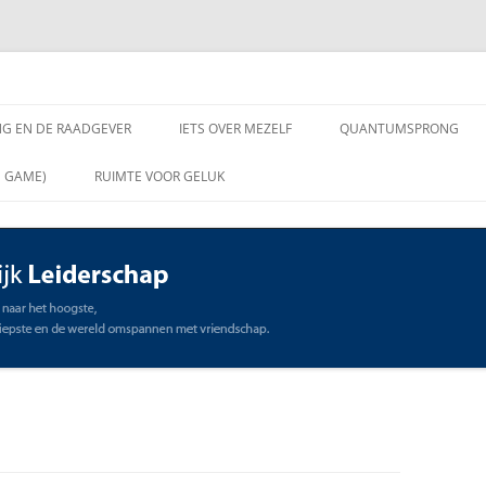
chap
NG EN DE RAADGEVER
IETS OVER MEZELF
QUANTUMSPRONG
 VRAGEN AAN DE
N GAME)
RUIMTE VOOR GELUK
VER
ING EN DE RAADGEVER
SCHAP
OMMUNICATIE
STE