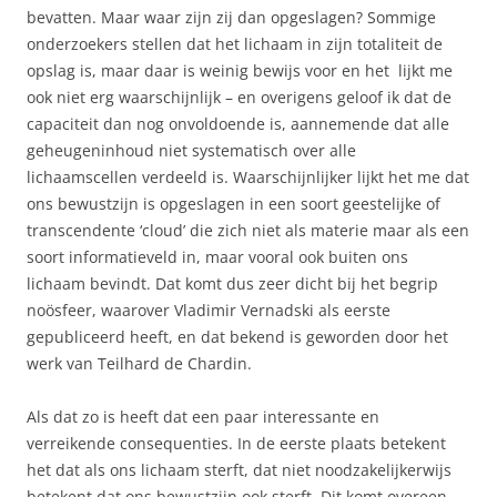
bevatten. Maar waar zijn zij dan opgeslagen? Sommige
onderzoekers stellen dat het lichaam in zijn totaliteit de
opslag is, maar daar is weinig bewijs voor en het lijkt me
ook niet erg waarschijnlijk – en overigens geloof ik dat de
capaciteit dan nog onvoldoende is, aannemende dat alle
geheugeninhoud niet systematisch over alle
lichaamscellen verdeeld is. Waarschijnlijker lijkt het me dat
ons bewustzijn is opgeslagen in een soort geestelijke of
transcendente ‘cloud’ die zich niet als materie maar als een
soort informatieveld in, maar vooral ook buiten ons
lichaam bevindt. Dat komt dus zeer dicht bij het begrip
noösfeer, waarover Vladimir Vernadski als eerste
gepubliceerd heeft, en dat bekend is geworden door het
werk van Teilhard de Chardin.
Als dat zo is heeft dat een paar interessante en
verreikende consequenties. In de eerste plaats betekent
het dat als ons lichaam sterft, dat niet noodzakelijkerwijs
betekent dat ons bewustzijn ook sterft. Dit komt overeen