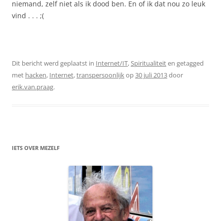
niemand, zelf niet als ik dood ben. En of ik dat nou zo leuk
vind . . . ;(
Dit bericht werd geplaatst in
Internet/IT
,
Spiritualiteit
en getagged
met
hacken
,
Internet
,
transpersoonlijk
op
30 juli 2013
door
erik.van.praag
.
IETS OVER MEZELF