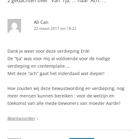
2 gedachten over “
Van ‘Tja. . .’ naar ‘Ach. . .’
”
Ali Can
22 maart 2017 om 18:22
Dank je weer voor deze verdieping Erik!
De “tja” was voor mij al voldoende voor de nodige
verdieping en contemplatie….
Met deze “ach” gaat het inderdaad wat dieper!
Hoe zouden wij deze bewustwording en verdieping, nog
meer mensen kunnen bereiken : voor de welzijn en
toekomst van alle mede-bewoners van moeder Aarde?
↓
Beantwoorden