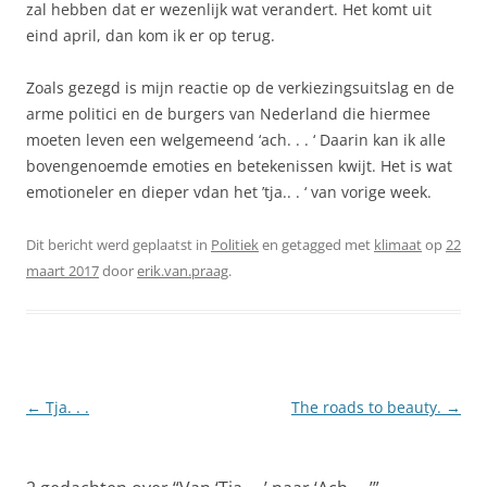
zal hebben dat er wezenlijk wat verandert. Het komt uit
eind april, dan kom ik er op terug.
Zoals gezegd is mijn reactie op de verkiezingsuitslag en de
arme politici en de burgers van Nederland die hiermee
moeten leven een welgemeend ‘ach. . . ‘ Daarin kan ik alle
bovengenoemde emoties en betekenissen kwijt. Het is wat
emotioneler en dieper vdan het ’tja.. . ‘ van vorige week.
Dit bericht werd geplaatst in
Politiek
en getagged met
klimaat
op
22
maart 2017
door
erik.van.praag
.
Berichtnavigatie
←
Tja. . .
The roads to beauty.
→