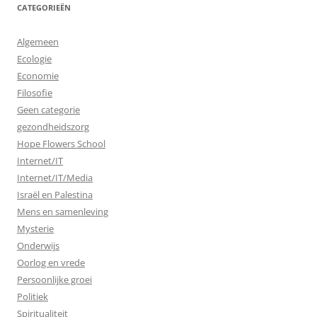
CATEGORIEËN
Algemeen
Ecologie
Economie
Filosofie
Geen categorie
gezondheidszorg
Hope Flowers School
Internet/IT
Internet/IT/Media
Israël en Palestina
Mens en samenleving
Mysterie
Onderwijs
Oorlog en vrede
Persoonlijke groei
Politiek
Spiritualiteit