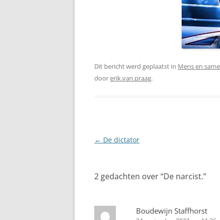
Dit bericht werd geplaatst in
Mens en same
door
erik.van.praag
.
Berichtnavigatie
←
De dictator
2 gedachten over “
De narcist.
”
Boudewijn Staffhorst