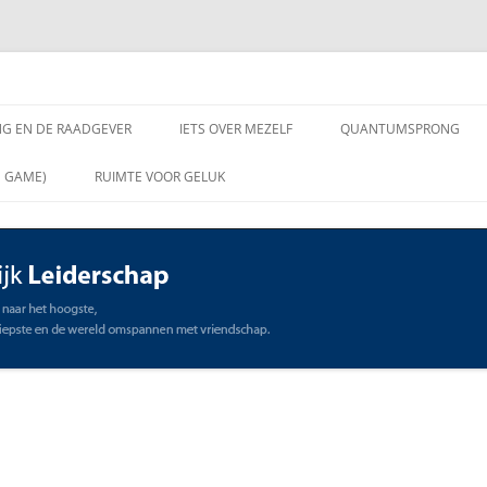
chap
NG EN DE RAADGEVER
IETS OVER MEZELF
QUANTUMSPRONG
 VRAGEN AAN DE
N GAME)
RUIMTE VOOR GELUK
VER
ING EN DE RAADGEVER
SCHAP
OMMUNICATIE
STE