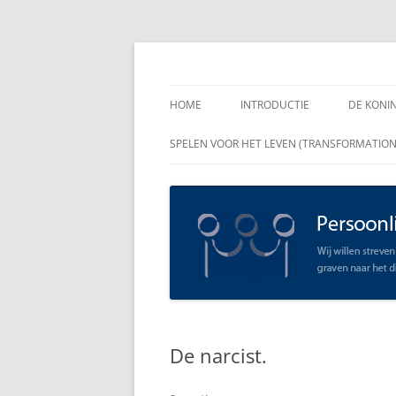
Spring
naar
inhoud
Persoonlijk Leiders
HOME
INTRODUCTIE
DE KONI
ENKELE
SPELEN VOOR HET LEVEN (TRANSFORMATIO
RAADGE
DE KON
LEIDER
OPEN C
SCHAAR
De narcist.