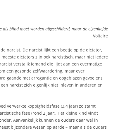
die als blind moet worden afgeschilderd, maar de eigenliefde
Voltaire
e narcist. De narcist lijkt een beetje op de dictator,
e meeste dictators zijn ook narcistisch, maar niet iedere
 narcist versta ik iemand die lijdt aan een overmatige
et om een gezonde zelfwaardering, maar over
aard gaande met arrogantie en opgeblazen gevoelens
een narcist zich eigenlijk niet inleven in anderen en
goed verwerkte koppigheidsfase (3,4 jaar) zo stamt
rcistische fase (rond 2 jaar). Het kleine kind vindt
wonder. Aanvankelijk kunnen de ouders daar wel in
 meest bijzondere wezen op aarde – maar als de ouders