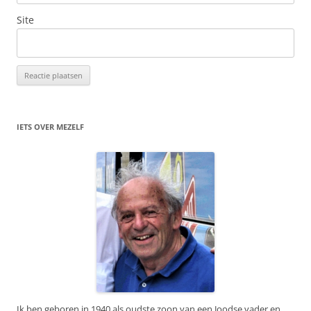
Site
IETS OVER MEZELF
Ik ben geboren in 1940 als oudste zoon van een Joodse vader en