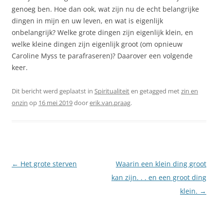
genoeg ben. Hoe dan ook, wat zijn nu de echt belangrijke
dingen in mijn en uw leven, en wat is eigenlijk
onbelangrijk? Welke grote dingen zijn eigenlijk klein, en
welke kleine dingen zijn eigenlijk groot (om opnieuw
Caroline Myss te parafraseren)? Daarover een volgende
keer.
Dit bericht werd geplaatst in
Spiritualiteit
en getagged met
zin en
onzin
op
16 mei 2019
door
erik.van.praag
.
Berichtnavigatie
←
Het grote sterven
Waarin een klein ding groot
kan zijn. . . en een groot ding
klein.
→