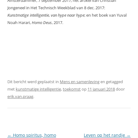
Amsterdammer, 7 september 2017; het artikel van Christian
Jongeneel in Het Technisch Weekblad van 8 dec. 2017:
Kunstmatige
intelligentie, van hype naar hype
; en
het boek van Yuval
Noah Harari,
Homo Deus
, 2017.
Dit bericht werd geplaatst in
Mens en samenleving
en getagged
met
kunstmatige intelligentie
,
toekomst
op
11 januari 2018
door
erik.van.praag
.
Berichtnavigatie
←
Homo spiritus, homo
Leven op het randje
→