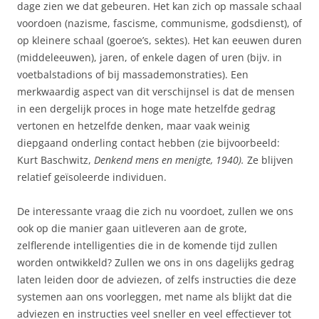
dage zien we dat gebeuren. Het kan zich op massale schaal
voordoen (nazisme, fascisme, communisme, godsdienst), of
op kleinere schaal (goeroe’s, sektes). Het kan eeuwen duren
(middeleeuwen), jaren, of enkele dagen of uren (bijv. in
voetbalstadions of bij massademonstraties). Een
merkwaardig aspect van dit verschijnsel is dat de mensen
in een dergelijk proces in hoge mate hetzelfde gedrag
vertonen en hetzelfde denken, maar vaak weinig
diepgaand onderling contact hebben (zie bijvoorbeeld:
Kurt Baschwitz,
Denkend mens en menigte, 1940).
Ze blijven
relatief geïsoleerde individuen.
De interessante vraag die zich nu voordoet, zullen we ons
ook op die manier gaan uitleveren aan de grote,
zelflerende intelligenties die in de komende tijd zullen
worden ontwikkeld? Zullen we ons in ons dagelijks gedrag
laten leiden door de adviezen, of zelfs instructies die deze
systemen aan ons voorleggen, met name als blijkt dat die
adviezen en instructies veel sneller en veel effectiever tot