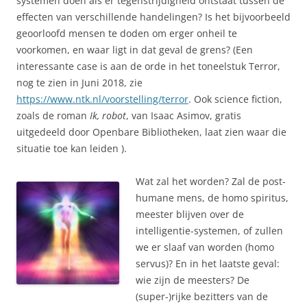
systemen doen als er tegenstrijdigheid ontstaat tussen de
effecten van verschillende handelingen? Is het bijvoorbeeld
geoorloofd mensen te doden om erger onheil te
voorkomen, en waar ligt in dat geval de grens? (Een
interessante case is aan de orde in het toneelstuk Terror,
nog te zien in Juni 2018, zie
https://www.ntk.nl/voorstelling/terror
. Ook science fiction,
zoals de roman
Ik, robot
, van Isaac Asimov, gratis
uitgedeeld door Openbare Bibliotheken, laat zien waar die
situatie toe kan leiden ).
Wat zal het worden? Zal de post-
humane mens, de homo spiritus,
meester blijven over de
intelligentie-systemen, of zullen
we er slaaf van worden (homo
servus)? En in het laatste geval:
wie zijn de meesters? De
(super-)rijke bezitters van de