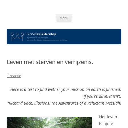
Spring
naar
Persoonlijk Leiderschap
inhoud
Menu
Leven met sterven en verrijzenis.
1 reactie
Here is a test to find wether your mission on earth is finished:
if you’re alive, it isn’t
.
(Richard Bach, Illusions, The Adventures of a Reluctant Messiah)
Het leven
is op te