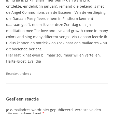
ik ‘nu ga ik Erik mailen’. Hier ben ik dan want Erik
ontdekte, eindelijk (in januari), iemand die bekend is met
de Angel Communions van de Essenen. Van de verdieping
die Danaan Parry (leerde hem in Findhorn kennen)
daaraan geeft, neem ik voor deze Zon-dag uit zijn
meditation mee ‘For love and live and growth come in many
colors and sing many different songs’. Via Danaan leerde ik
u dus kennen en ontdek – op zoek naar een mailadres – nu
dit boeiende bericht.
Hier laat ik het even bij maar zou meer willen vertellen.
Harte-groet, Evalidja
↓
Beantwoorden
Geef een reactie
Je e-mailadres wordt niet gepubliceerd.
Vereiste velden
zijn gemarkeerd met
*