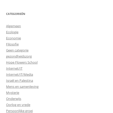
CATEGORIEËN
Algemeen
Ecologie
Economie
Filosofie
Geen categorie
gezondheidszorg
Hope Flowers School
Internet/IT
Internet/IT/Media
Israël en Palestina
Mens en samenleving
Mysterie
Onderwijs
Oorlog en vrede
Persoonlijke groei