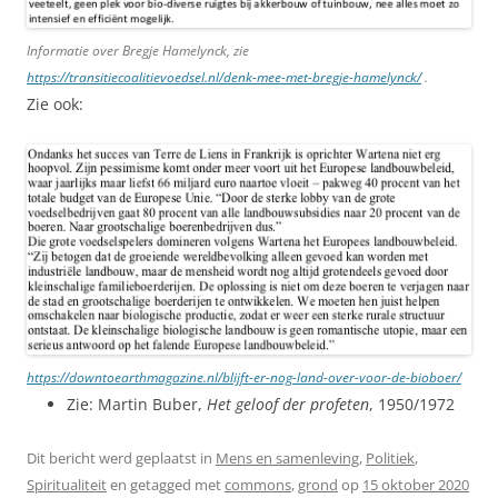
Informatie over Bregje Hamelynck, zie
https://transitiecoalitievoedsel.nl/denk-mee-met-bregje-hamelynck/
.
Zie ook:
https://downtoearthmagazine.nl/blijft-er-nog-land-over-voor-de-bioboer/
Zie: Martin Buber,
Het geloof der profeten
, 1950/1972
Dit bericht werd geplaatst in
Mens en samenleving
,
Politiek
,
Spiritualiteit
en getagged met
commons
,
grond
op
15 oktober 2020