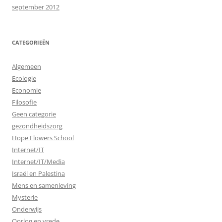
september 2012
CATEGORIEËN
Algemeen
Ecologie
Economie
Filosofie
Geen categorie
gezondheidszorg
Hope Flowers School
Internet/IT
Internet/IT/Media
Israël en Palestina
Mens en samenleving
Mysterie
Onderwijs
Oorlog en vrede