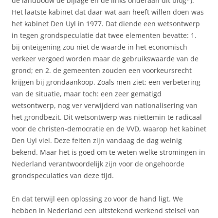
de landbouw de bijlage en de links onderaan dit blog*).
Het laatste kabinet dat daar wat aan heeft willen doen was
het kabinet Den Uyl in 1977. Dat diende een wetsontwerp
in tegen grondspeculatie dat twee elementen bevatte: 1.
bij onteigening zou niet de waarde in het economisch
verkeer vergoed worden maar de gebruikswaarde van de
grond; en 2. de gemeenten zouden een voorkeursrecht
krijgen bij grondaankoop. Zoals men ziet: een verbetering
van de situatie, maar toch: een zeer gematigd
wetsontwerp, nog ver verwijderd van nationalisering van
het grondbezit. Dit wetsontwerp was niettemin te radicaal
voor de christen-democratie en de VVD, waarop het kabinet
Den Uyl viel. Deze feiten zijn vandaag de dag weinig
bekend. Maar het is goed om te weten welke stromingen in
Nederland verantwoordelijk zijn voor de ongehoorde
grondspeculaties van deze tijd.
En dat terwijl een oplossing zo voor de hand ligt. We
hebben in Nederland een uitstekend werkend stelsel van