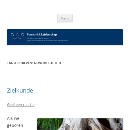
Spring
naar
Persoonlijk Leiderschap
inhoud
Menu
TAG ARCHIEVEN:
GEWORTELDHEID
Zielkunde
Geef een reactie
Als we
geboren