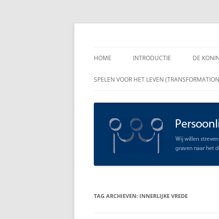
Spring
naar
inhoud
Persoonlijk Leiders
HOME
INTRODUCTIE
DE KONI
ENKELE
SPELEN VOOR HET LEVEN (TRANSFORMATIO
RAADGE
DE KON
LEIDER
OPEN C
SCHAAR
TAG ARCHIEVEN:
INNERLIJKE VREDE