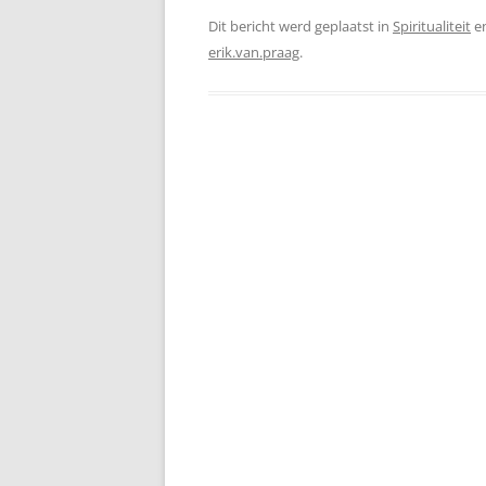
Dit bericht werd geplaatst in
Spiritualiteit
e
erik.van.praag
.