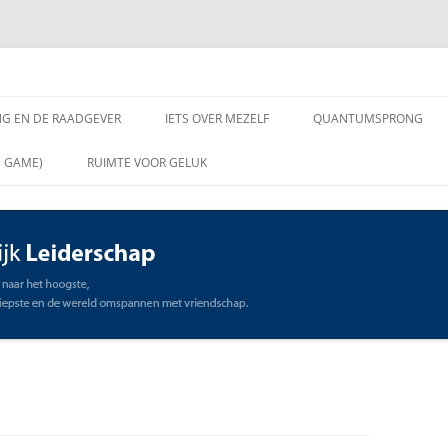
chap
NG EN DE RAADGEVER
IETS OVER MEZELF
QUANTUMSPRONG
 VRAGEN AAN DE
N GAME)
RUIMTE VOOR GELUK
VER
ING EN DE RAADGEVER
SCHAP
OMMUNICATIE
STE