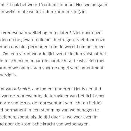
ent’ zit ook het woord ‘content’, inhoud. Hoe we omgaan
 in welke mate we tevreden kunnen zijn (zie
n vredesnaam welbehagen toelaten? Niet door onze
lijden en de gevaren die ons bedreigen. Niet door onze
kunnen ons niet permanent om de wereld om ons heen
Om een verantwoordelijk leven te leiden volstaat het
d te schenken, maar die aandacht af te wisselen met
unnen we open staan voor de engel van contentment
wezig is.
komt van
advenire
, aankomen, naderen. Het is een tijd
 van de zonnewende, de terugkeer van het licht (voor
orte van Jezus, de representant van licht en liefde).
ijd permanent in een stemming van welbehagen te
fenen, zodat, als de tijd daar is, we voor even in
und door de kosmische kracht van welbehagen.