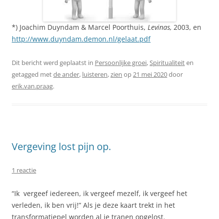
*) Joachim Duyndam & Marcel Poorthuis,
Levinas,
2003, en
http://www.duyndam.demon.nl/gelaat.pdf
Dit bericht werd geplaatst in
Persoonlijke groei
,
Spiritualiteit
en
getagged met
de ander
,
luisteren
,
zien
op
21 mei 2020
door
erik.van.praag
.
Vergeving lost pijn op.
1 reactie
“Ik vergeef iedereen, ik vergeef mezelf, ik vergeef het
verleden, ik ben vrij!” Als je deze kaart trekt in het
transformatiepel worden al je tranen opgelost.