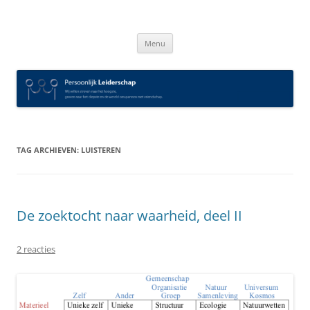
Spring
naar
Persoonlijk Leiderschap
inhoud
Menu
TAG ARCHIEVEN:
LUISTEREN
De zoektocht naar waarheid, deel II
2 reacties