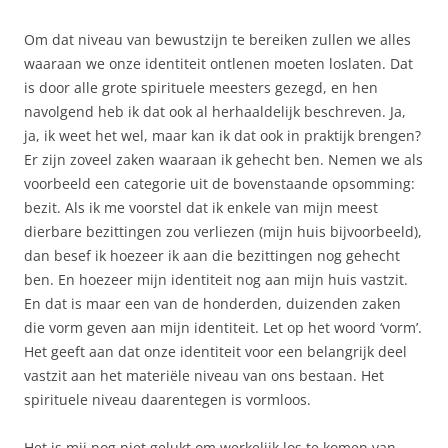
Om dat niveau van bewustzijn te bereiken zullen we alles
waaraan we onze identiteit ontlenen moeten loslaten. Dat
is door alle grote spirituele meesters gezegd, en hen
navolgend heb ik dat ook al herhaaldelijk beschreven. Ja,
ja, ik weet het wel, maar kan ik dat ook in praktijk brengen?
Er zijn zoveel zaken waaraan ik gehecht ben. Nemen we als
voorbeeld een categorie uit de bovenstaande opsomming:
bezit. Als ik me voorstel dat ik enkele van mijn meest
dierbare bezittingen zou verliezen (mijn huis bijvoorbeeld),
dan besef ik hoezeer ik aan die bezittingen nog gehecht
ben. En hoezeer mijn identiteit nog aan mijn huis vastzit.
En dat is maar een van de honderden, duizenden zaken
die vorm geven aan mijn identiteit. Let op het woord ‘vorm’.
Het geeft aan dat onze identiteit voor een belangrijk deel
vastzit aan het materiële niveau van ons bestaan. Het
spirituele niveau daarentegen is vormloos.
Het is mij nog niet gelukt om werkelijk los te komen van