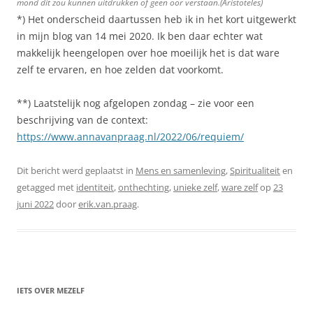
mond dit zou kunnen uitdrukken of geen oor verstaan.(Aristoteles)
*) Het onderscheid daartussen heb ik in het kort uitgewerkt
in mijn blog van 14 mei 2020. Ik ben daar echter wat
makkelijk heengelopen over hoe moeilijk het is dat ware
zelf te ervaren, en hoe zelden dat voorkomt.
**) Laatstelijk nog afgelopen zondag – zie voor een
beschrijving van de context:
https://www.annavanpraag.nl/2022/06/requiem/
Dit bericht werd geplaatst in
Mens en samenleving
,
Spiritualiteit
en
getagged met
identiteit
,
onthechting
,
unieke zelf
,
ware zelf
op
23
juni 2022
door
erik.van.praag
.
IETS OVER MEZELF