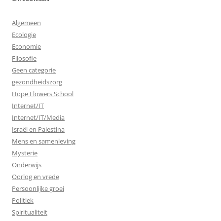
Algemeen
Ecologie
Economie
Filosofie
Geen categorie
gezondheidszorg
Hope Flowers School
Internet/IT
Internet/IT/Media
Israël en Palestina
Mens en samenleving
Mysterie
Onderwijs
Oorlog en vrede
Persoonlijke groei
Politiek
Spiritualiteit