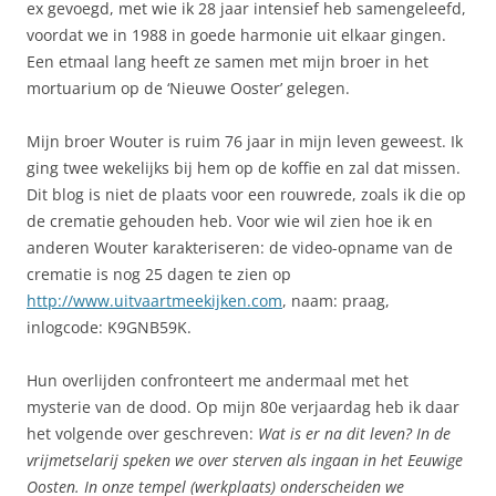
ex gevoegd, met wie ik 28 jaar intensief heb samengeleefd,
voordat we in 1988 in goede harmonie uit elkaar gingen.
Een etmaal lang heeft ze samen met mijn broer in het
mortuarium op de ‘Nieuwe Ooster’ gelegen.
Mijn broer Wouter is ruim 76 jaar in mijn leven geweest. Ik
ging twee wekelijks bij hem op de koffie en zal dat missen.
Dit blog is niet de plaats voor een rouwrede, zoals ik die op
de crematie gehouden heb. Voor wie wil zien hoe ik en
anderen Wouter karakteriseren: de video-opname van de
crematie is nog 25 dagen te zien op
http://www.uitvaartmeekijken.com
, naam: praag,
inlogcode: K9GNB59K.
Hun overlijden confronteert me andermaal met het
mysterie van de dood. Op mijn 80e verjaardag heb ik daar
het volgende over geschreven:
Wat is er na dit leven? In de
vrijmetselarij speken we over sterven als ingaan in het Eeuwige
Oosten. In onze tempel (werkplaats) onderscheiden we