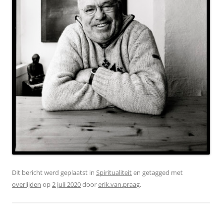
Dit bericht werd geplaatst in
Spiritualiteit
en getagged met
overlijden
op
2 juli 2020
door
erik.van.praag
.