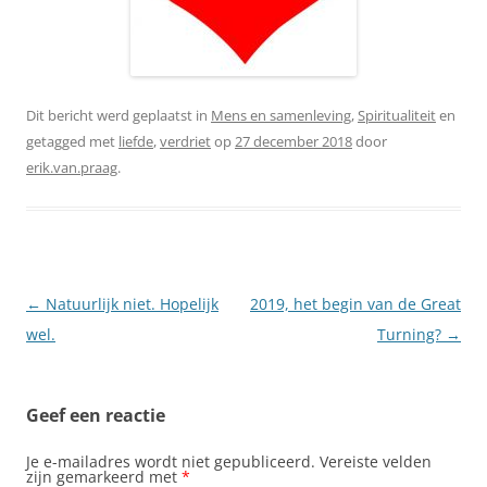
Dit bericht werd geplaatst in
Mens en samenleving
,
Spiritualiteit
en
getagged met
liefde
,
verdriet
op
27 december 2018
door
erik.van.praag
.
Berichtnavigatie
←
Natuurlijk niet. Hopelijk
2019, het begin van de Great
wel.
Turning?
→
Geef een reactie
Je e-mailadres wordt niet gepubliceerd.
Vereiste velden
zijn gemarkeerd met
*