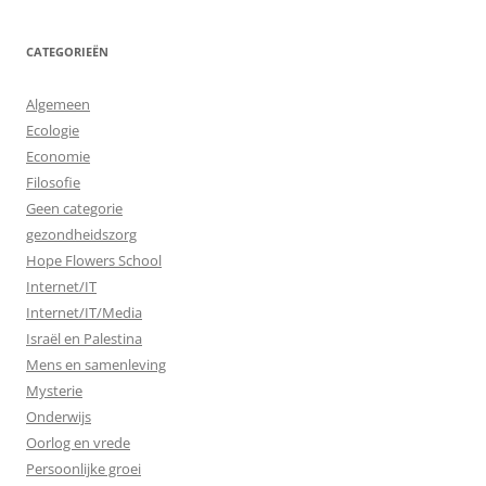
CATEGORIEËN
Algemeen
Ecologie
Economie
Filosofie
Geen categorie
gezondheidszorg
Hope Flowers School
Internet/IT
Internet/IT/Media
Israël en Palestina
Mens en samenleving
Mysterie
Onderwijs
Oorlog en vrede
Persoonlijke groei