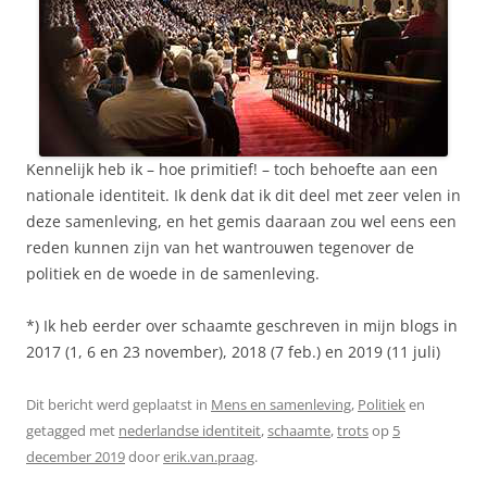
Kennelijk heb ik – hoe primitief! – toch behoefte aan een
nationale identiteit. Ik denk dat ik dit deel met zeer velen in
deze samenleving, en het gemis daaraan zou wel eens een
reden kunnen zijn van het wantrouwen tegenover de
politiek en de woede in de samenleving.
*) Ik heb eerder over schaamte geschreven in mijn blogs in
2017 (1, 6 en 23 november), 2018 (7 feb.) en 2019 (11 juli)
Dit bericht werd geplaatst in
Mens en samenleving
,
Politiek
en
getagged met
nederlandse identiteit
,
schaamte
,
trots
op
5
december 2019
door
erik.van.praag
.