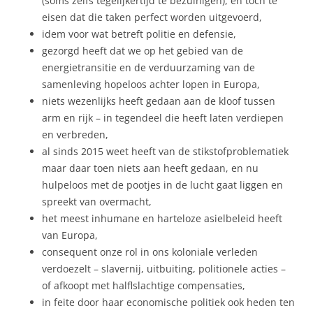
(soms zelfs tegelijkertijd te bezuinigen), en toch te
eisen dat die taken perfect worden uitgevoerd,
idem voor wat betreft politie en defensie,
gezorgd heeft dat we op het gebied van de
energietransitie en de verduurzaming van de
samenleving hopeloos achter lopen in Europa,
niets wezenlijks heeft gedaan aan de kloof tussen
arm en rijk – in tegendeel die heeft laten verdiepen
en verbreden,
al sinds 2015 weet heeft van de stikstofproblematiek
maar daar toen niets aan heeft gedaan, en nu
hulpeloos met de pootjes in de lucht gaat liggen en
spreekt van overmacht,
het meest inhumane en harteloze asielbeleid heeft
van Europa,
consequent onze rol in ons koloniale verleden
verdoezelt – slavernij, uitbuiting, politionele acties –
of afkoopt met halflslachtige compensaties,
in feite door haar economische politiek ook heden ten