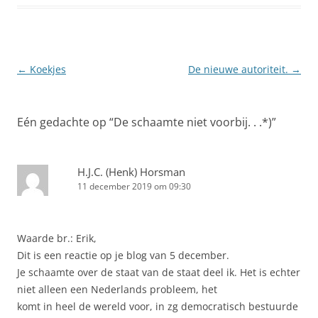
Berichtnavigatie
←
Koekjes
De nieuwe autoriteit.
→
Eén gedachte op “
De schaamte niet voorbij. . .*)
”
H.J.C. (Henk) Horsman
11 december 2019 om 09:30
Waarde br.: Erik,
Dit is een reactie op je blog van 5 december.
Je schaamte over de staat van de staat deel ik. Het is echter
niet alleen een Nederlands probleem, het
komt in heel de wereld voor, in zg democratisch bestuurde