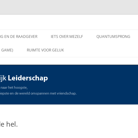
chap
NG EN DE RAADGEVER
IETS OVER MEZELF
QUANTUMSPRONG
 VRAGEN AAN DE
N GAME)
RUIMTE VOOR GELUK
VER
ING EN DE RAADGEVER
SCHAP
OMMUNICATIE
STE
e hel.