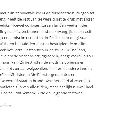
met hun neoliberale koers en dusdoende bijdragen tot
, heeft de rest van de wereld het te druk met elkaar
elijks. Hoewel oorlogen tussen landen veel minder
linge conflicten binnen landen omvangrijker dan ooit.
jk om etnische conflicten, in Azië spelen religieuze
-Afrika en het Midden-Oosten bestrijden de moslims
ok het verre Oosten zich in de strijd. In Thailand,
ieve boeddhistische strijdgroepen, aangevoerd, je zou
monniken. Zij bestrijden de moslims op leven en
 die niet zomaar welgevallen. In allerlei andere landen
oe’s en Christenen (de Pinkstergemeentes en
e wereld staat in brand. Was het altijd al zo erg? Ik
nflicten zijn van alle tijden, maar het lijkt nu wel heel
Hoe zou dat komen? Ik zie de volgende factoren:
sbodem