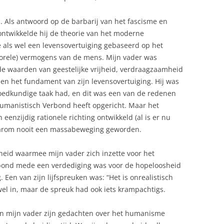
. Als antwoord op de barbarij van het fascisme en
 ontwikkelde hij de theorie van het moderne
 als wel een levensovertuiging gebaseerd op het
=morele) vermogens van de mens. Mijn vader was
de waarden van geestelijke vrijheid, verdraagzaamheid
en het fundament van zijn levensovertuiging. Hij was
edkundige taak had, en dit was een van de redenen
manistisch Verbond heeft opgericht. Maar het
enzijdig rationele richting ontwikkeld (al is er nu
aarom nooit een massabeweging geworden.
heid waarmee mijn vader zich inzette voor het
ond mede een verdediging was voor de hopeloosheid
. Een van zijn lijfspreuken was: “Het is onrealistisch
 wel in, maar de spreuk had ook iets krampachtigs.
arin mijn vader zijn gedachten over het humanisme