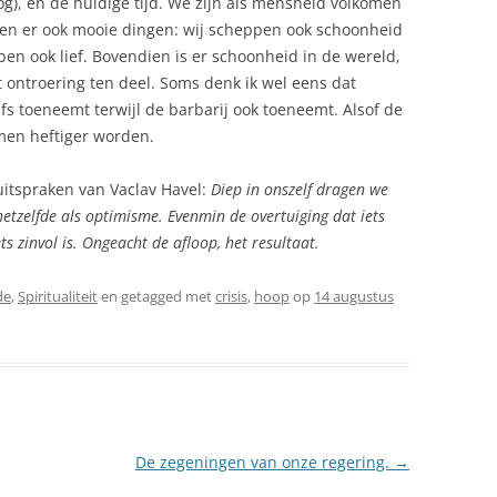
og), en de huidige tijd. We zijn als mensheid volkomen
ren er ook mooie dingen: wij scheppen ook schoonheid
ben ook lief. Bovendien is er schoonheid in de wereld,
t ontroering ten deel. Soms denk ik wel eens dat
s toeneemt terwijl de barbarij ook toeneemt. Alsof de
emen heftiger worden.
itspraken van Vaclav Havel:
Diep in onszelf dragen we
hetzelfde als optimisme. Evenmin de overtuiging dat iets
ts zinvol is. Ongeacht de afloop, het resultaat.
de
,
Spiritualiteit
en getagged met
crisis
,
hoop
op
14 augustus
De zegeningen van onze regering.
→