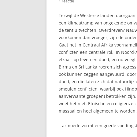
1 reactie
Terwijl de Westerse landen doorgaan 
een klimaatramp van ongekende omvang
de tent uitvechten. Overdreven? Nauw
voorkomen dan vroeger, zijn de onder
Gaat het in Centraal Afrika voornameli
conflicten een centrale rol. In Noord
elkaar op leven en dood, en nu voegt o
Birma en Sri Lanka roeren zich agress
ook kunnen zeggen aangevuurd, door 
dood, en die laten zich dat natuurlijk
smeulen conflicten, waarbij ook Hind
aanverwante groepen) betrokken zijn. D
weet het niet. Etnische en religieuze co
massaal en heel algemeen te worden. 
– armoede vormt een goede voeding