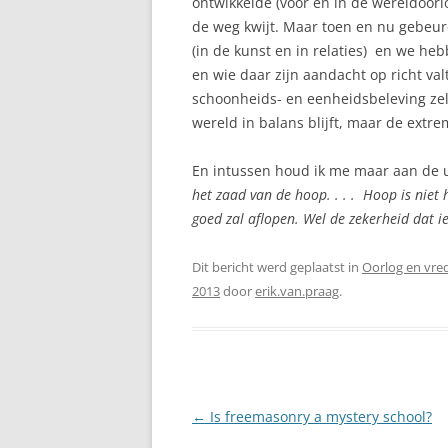
ontwikkelde (voor en in de wereldoorl
de weg kwijt. Maar toen en nu gebeu
(in de kunst en in relaties) en we heb
en wie daar zijn aandacht op richt val
schoonheids- en eenheidsbeleving zelf
wereld in balans blijft, maar de extr
En intussen houd ik me maar aan de u
het zaad van de hoop. . . . Hoop is niet 
goed zal aflopen. Wel de zekerheid dat ie
Dit bericht werd geplaatst in
Oorlog en vre
2013
door
erik.van.praag
.
Berichtnavigatie
←
Is freemasonry a mystery school?