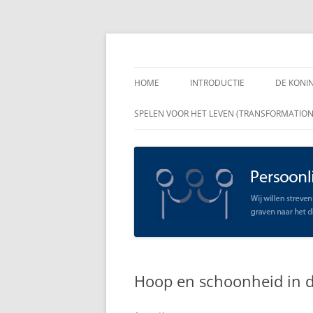
Spring
naar
inhoud
Persoonlijk Leiders
HOME
INTRODUCTIE
DE KONI
ENKELE
SPELEN VOOR HET LEVEN (TRANSFORMATIO
RAADGE
DE KON
LEIDER
OPEN C
SCHAAR
Hoop en schoonheid in d