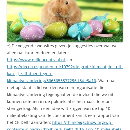
*) De volgende websites geven je suggesties over wat we
allemaal kunnen doen en laten:
https://www.milieucentraal.nl
, en
https://decorrespondent.nl/10792/de-grote-klimaatgids-dit-
kan-jij-zelf-doen-tegen-
klimaatverandering/3665655377296-f3de3a16
. Wat daar
niet op staat is lid worden van een organisatie die
klimaatverandering tegengaat en de invloed die we uit
kunnen oefenen in de politiek, al is het maar door ons
stemgedrag. Als u een idee wilt krijgen van de top 10
milieubelasting van de consument kan ik een rapport van
het CE Delft aanraden:
https://thinkbigactnow.org/wp-
content/uploads/2019/02/CE_Delft_2L16_Top_10_milieubela