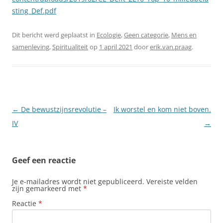
sting_Def.pdf
Dit bericht werd geplaatst in
Ecologie
,
Geen categorie
,
Mens en
samenleving
,
Spiritualiteit
op
1 april 2021
door
erik.van.praag
.
Berichtnavigatie
←
De bewustzijnsrevolutie –
Ik worstel en kom niet boven.
IV
→
Geef een reactie
Je e-mailadres wordt niet gepubliceerd.
Vereiste velden
zijn gemarkeerd met
*
Reactie
*