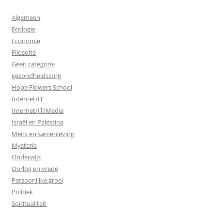
Algemeen
Ecologie
Economie
Filosofie
Geen categorie
gezondheidszorg
Hope Flowers School
Internet/IT
Internet/IT/Media
Israël en Palestina
Mens en samenleving
Mysterie
Onderwijs
Oorlog en vrede
Persoonlijke groei
Politiek
Spiritualiteit