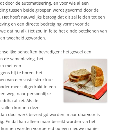
t door de automatisering, en voor wie alleen
iding tussen beide groepen wordt gevormd door de
 Het hoeft nauwelijks betoog dat dit zal leiden tot een
ving en een directe bedreiging vormt voor de
we dat nu al). Het zou in feite het einde betekenen van
 een tweeheid geworden.
nselijke behoeften bevredigen: het gevoel
een
an de samenleving, het
ap met een
gens bij te horen, het
pen van een vaste structuur
 onder meer uitgedrukt in een
 een weg naar persoonlijke
oeddha al zei. Als de
u vallen kunnen deze
dan door werk bevredigd worden, maar daarvoor is
ig. En dat kan alleen maar bereikt worden via het
n kunnen worden voorbereid op een nieuwe manier