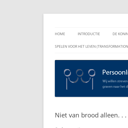
Spring
naar
inhoud
Persoonlijk Leiders
HOME
INTRODUCTIE
DE KONI
ENKELE
SPELEN VOOR HET LEVEN (TRANSFORMATIO
RAADGE
DE KON
LEIDER
OPEN C
SCHAAR
Niet van brood alleen. . .