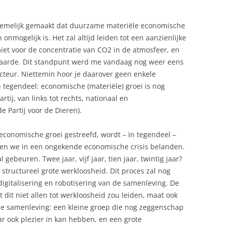
nnemelijk gemaakt dat duurzame materiële economische
onmogelijk is. Het zal altijd leiden tot een aanzienlijke
iet voor de concentratie van CO2 in de atmosfeer, en
 aarde. Dit standpunt werd me vandaag nog weer eens
teur. Niettemin hoor je daarover geen enkele
In tegendeel: economische (materiële) groei is nog
rtij, van links tot rechts, nationaal en
e Partij voor de Dieren).
economische groei gestreefd, wordt – in tegendeel –
llen we in een ongekende economische crisis belanden.
 gebeuren. Twee jaar, vijf jaar, tien jaar, twintig jaar?
 structureel grote werkloosheid. Dit proces zal nog
igitalisering en robotisering van de samenleving. De
it niet allen tot werkloosheid zou leiden, maat ook
de samenleving: een kleine groep die nog zeggenschap
ar ook plezier in kan hebben, en een grote