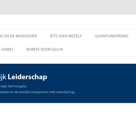
chap
NG EN DE RAADGEVER
IETS OVER MEZELF
QUANTUMSPRONG
 VRAGEN AAN DE
N GAME)
RUIMTE VOOR GELUK
VER
ING EN DE RAADGEVER
SCHAP
OMMUNICATIE
STE