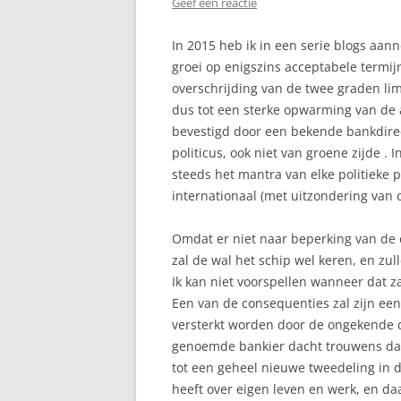
Geef een reactie
In 2015 heb ik in een serie blogs aa
groei op enigszins acceptabele termijn 
overschrijding van de twee graden lim
dus tot een sterke opwarming van de
bevestigd door een bekende bankdirec
politicus, ook niet van groene zijde . 
steeds het mantra van elke politieke pa
internationaal (met uitzondering van d
Omdat er niet naar beperking van de 
zal de wal het schip wel keren, en zu
Ik kan niet voorspellen wanneer dat zal
Een van de consequenties zal zijn een
versterkt worden door de ongekende d
genoemde bankier dacht trouwens dat d
tot een geheel nieuwe tweedeling in 
heeft over eigen leven en werk, en da