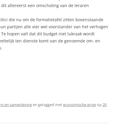
 dit allereerst een omscholing van de leraren
itici die nu om de formatietafel zitten bovenstaande
hun partijen alle vier wel voorstander van het verhogen
 Te hopen valt dat dit budget niet lukraak wordt
eeltelijk ten dienste komt van de genoemde om- en
n.
s en samenleving
en getagged met
economische groei
op
20