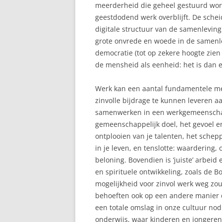
meerderheid die geheel gestuurd word
geestdodend werk overblijft. De sche
digitale structuur van de samenleving.
grote onvrede en woede in de samenle
democratie (tot op zekere hoogte zien 
de mensheid als eenheid: het is dan
Werk kan een aantal fundamentele me
zinvolle bijdrage te kunnen leveren a
samenwerken in een werkgemeensch
gemeenschappelijk doel, het gevoel er
ontplooien van je talenten, het schep
in je leven, en tenslotte: waardering,
beloning. Bovendien is ‘juiste’ arbeid
en spirituele ontwikkeling, zoals de B
mogelijkheid voor zinvol werk weg zo
behoeften ook op een andere manier 
een totale omslag in onze cultuur nod
onderwijs, waar kinderen en jongere