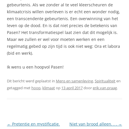
gebeurtenis. Als we zonder al te veel kleerscheuren de
klimaatcrisis willen overleven is er echt een wonder nodig,
een transcendente gebeurtenis. Een overwinning van het
leven op de dood. En is dat niet precies de betekenis van
Pasen? Het transformatiespel laat zien dat dit mogelijk is.
Maar we zullen er wel voor moeten werken en een
regelmatig gebed op zijn tijd is ook niet weg: Ora et labora
(bid en werk).
Ik wens u een hoopvol Pasen!
Dit bericht werd geplaatst in
Mens en samenleving
,
Spiritualiteit
en
getagged met
hoop
,
klimaat
op
13 april 2017
door
erik.van.praag
.
Berichtnavigatie
←
Pretentie en mystificatie.
Niet van brood alleen. . .
→