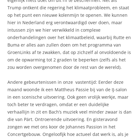
eigenlijk niets doet om dit rif te beschermen. Net als
Trump ontkent die regering het klimaatprobleem, en staat
op het punt een nieuwe kolenmijn te openen. We kunnen
hier in Nederland erg verontwaardigd over doen, maar
intussen zijn we hier verwikkeld in complexe
onderhandelingen over het klimaatbeleid, waarbij Rutte en
Buma er alles aan zullen doen om het programma van
GroenLinks af te zwakken, dat op zichzelf al onvoldoende is
om de opwarming tot 2 graden te beperken (zelfs als het
zou worden overgenomen door de rest van de wereld).
Andere gebeurtenissen in onze vastentijd: Eerder deze
maand woonde ik een Mattheus Passie bij van de IJ-salon
in een scenische uitvoering. Ook geen vrolijk werkje, maar
toch beter te verdragen, omdat er een duidelijke
verhaallijn in zit en Bach’s muziek veel minder zwaar is dan
die van Pärt. Ontroerende uitvoering. En gisteravond
zongen we met ons koor de Johannes Passion in het
Concertgebouw. Ongeloofijk hoe actueel dat werk is, als je