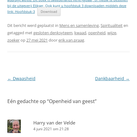
bij de uitgeverij Elikser. Ook kunt u hoofdstuk 3 downloaden middels deze
link: Hoofdstuk-3
Download
Dit bericht werd geplaatst in
Mens en samenleving
,
Spiritualiteit
en
getagged met
gesloten denksyteem
,
kwaad
,
openheid
,
wijze
,
zoeker
op
27 mei 2021
door
erik.van.praag
.
Berichtnavigatie
←
Dwaasheid
Dankbaarheid
→
Eén gedachte op “
Openheid van geest
”
Harry van der Velde
4 juni 2021 om 21:28