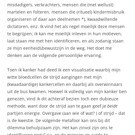
misdadigers, verkrachters, mensen die (met wellust)
martelen en folteren, mensen die (ritueel) kindermisbruik
organiseren of daar aan deelnemen *), kwaadwillende
dictatoren, enz. Ik vind het als regel moeilijk deze mensen
te begrijpen; ik kan me moeilijk inleven in hun motieven,
laat staan me met hen identificeren, en als zodanig staan
ze mijn eenheidsbewustzijn in de weg. Het doet me
denken aan de volgende persoonlijke ervaring.
Toen ik kanker had deed ik een visualisatie waarbij mijn
witte bloedcellen de strijd aangingen met mijn
(kwaadaardige) kankercellen en daarbij als overwinnaars
uit de bus kwamen. Hoewel ik volledig van mijn kanker ben
genezen, vind ik dit achteraf bezien toch een dubieuze
methode, want door de strijd aan te gaan geef je
beide
partijen energie. Overgave (aan wie of wat? ) of strijd – dat
is de kwestie. De volgende metafoor kan ons bij dit
dilemma behulpzaam zijn. Het kan zinvol zijn ons te
identificeren met Gaia, en de mensen op aarde te