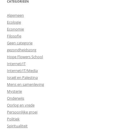
CATEGORIEËN
Algemeen
Ecologie
Economie
Filosofie
Geen categorie
gezondheidszorg
Hope Flowers School
Internet/IT
Internet/IT/Media
Israël en Palestina
Mens en samenleving
Mysterie
Onderwijs
Oorlog en vrede
Persoonlijke groei
Politiek
Spiritualiteit