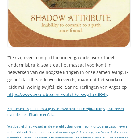
*) Er zijn veel complottheorieën gaande over ritueel
kindermisbruik, zoals dat het massaal voorkomt in
netwerken van de hoogste kringen in onze samenleving. Ik
geloof dat dit sterk overdreven is, maar dàt het voorkomt
leidt m.i. weinig twijfel, zie: Sanne Terlingen van Argos op
https://www.youtube.com/watch?v=vwgTuxdBvFg
**) Tussen 16 juli en 20 augustus 2020 heb ik een vijftal blogs geschreven
over de identificatie met Gaia.
Wat betreft het kwaad in de wereld , daarover heb ik uitvoerig geschreven
in hoofdstuk 3 van mijn boek
Voor niets gaat de zon op, een blauwdruk voor een
waardige wereld.
Dit boek is tweedehands verkrijgbaar, of nieuw te bestellen