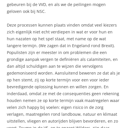
gebeuren bij de VVD, en als we de peilingen mogen
geloven ook bij NSC.
Deze processen kunnen plaats vinden omdat veel kiezers
zich eigenlijk niet echt verdiepen in wat er voor hun en
hun nazaten op het spel staat, met name op de wat
langere termijn. (We zagen dat in Engeland rond Brexit).
Populisten zijn er meester in om problemen die een
grondige aanpak vergen te definiëren als calamiteiten, en
dan altijd schuldigen aan te wijzen die vervolgens
gedemoniseerd worden. Aansluitend beweren ze dat als je
op hen stemt, zij op korte termijn voor een voor ieder
bevredigende oplossing kunnen en willen zorgen. En
inderdaad, omdat ze met de consequenties geen rekening
houden nemen ze op korte termijn vaak maatregelen waar
velen zich happy bij voelen: eigen risico in de zorg
verlagen, maatregelen rond landbouw, natuur en klimaat
uitstellen, vliegen en autorijden blijven bevorderen, en zo
voort. Trump in de VS, en te onzent Wilders, zijn daar