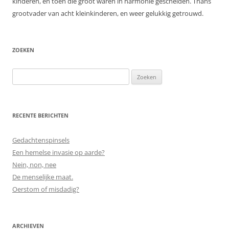
kinderen, en toen die groot waren in harmonie gescheiden. Thans
grootvader van acht kleinkinderen, en weer gelukkig getrouwd.
ZOEKEN
Zoeken
naar:
RECENTE BERICHTEN
Gedachtenspinsels
Een hemelse invasie op aarde?
Nein, non, nee
De menselijke maat.
Oerstom of misdadig?
ARCHIEVEN