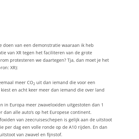
 te doen van een demonstratie waaraan ik heb
e van XR tegen het faciliteren van de grote
om protesteren we daartegen? Tja, dan moet je het
ron: XR):
weemaal meer CO
uit dan iemand die voor een
2
kiest en acht keer meer dan iemand die over land
n in Europa meer zwaveloxiden uitgestoten dan 1
er dan alle auto’s op het Europese continent.
ofoxiden van zeecruiseschepen is gelijk aan de uitstoot
ie per dag een volle ronde op de A10 rijden. En dan
itstoot van zwavel en fijnstof.