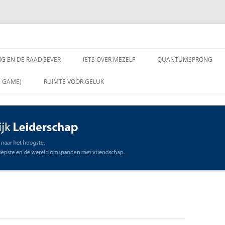
chap
NG EN DE RAADGEVER
IETS OVER MEZELF
QUANTUMSPRONG
 VRAGEN AAN DE
N GAME)
RUIMTE VOOR GELUK
VER
ING EN DE RAADGEVER
SCHAP
OMMUNICATIE
STE