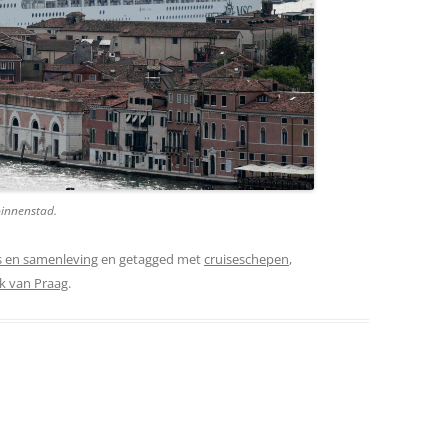
binnenstad.
 en samenleving
en getagged met
cruiseschepen
,
ik van Praag
.