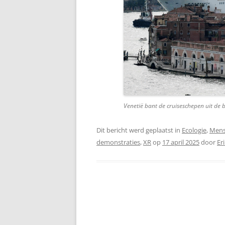
Venetië bant de cruiseschepen uit de 
Dit bericht werd geplaatst in
Ecologie
,
Mens
demonstraties
,
XR
op
17 april 2025
door
Er