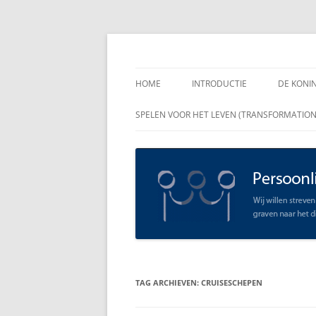
Spring
naar
inhoud
Persoonlijk Leiders
HOME
INTRODUCTIE
DE KONI
ENKELE
SPELEN VOOR HET LEVEN (TRANSFORMATIO
RAADGE
DE KON
LEIDER
OPEN C
SCHAAR
TAG ARCHIEVEN:
CRUISESCHEPEN