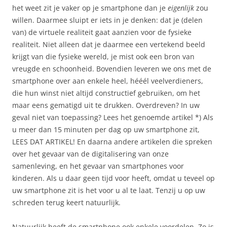
het weet zit je vaker op je smartphone dan je
eigenlijk
zou
willen. Daarmee sluipt er iets in je denken: dat je (delen
van) de virtuele realiteit gaat aanzien voor de fysieke
realiteit. Niet alleen dat je daarmee een vertekend beeld
krijgt van die fysieke wereld, je mist ook een bron van
vreugde en schoonheid. Bovendien leveren we ons met de
smartphone over aan enkele heel, hééél veelverdieners,
die hun winst niet altijd constructief gebruiken, om het
maar eens gematigd uit te drukken. Overdreven? In uw
geval niet van toepassing? Lees het genoemde artikel *) Als
u meer dan 15 minuten per dag op uw smartphone zit,
LEES DAT ARTIKEL! En daarna andere artikelen die spreken
over het gevaar van de digitalisering van onze
samenleving, en het gevaar van smartphones voor
kinderen. Als u daar geen tijd voor heeft, omdat u teveel op
uw smartphone zit is het voor u al te laat. Tenzij u op uw
schreden terug keert natuurlijk.
Natuurlijk heeft de smartphone ook enkele voordelen. Zo is